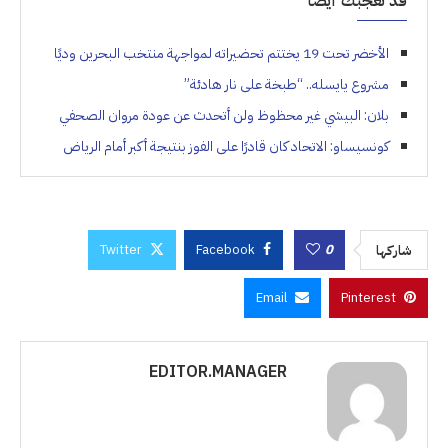
قد تعجبك أيضاً
الأخضر تحت 19 يختتم تحضيراته لمواجهة منتخب البحرين وديًا
مشروع يايسله.. “طبخة على نار هادئة”
بلان: البيشي غير محظوظ ولن أتحدث عن عودة مروان الصحفي
كونسيساو: الاتحاد كان قادرًا على الفوز بنتيجة أكبر أمام الرياض
Twitter
Facebook
0
شاركها
Email
Pinterest
EDITOR.MANAGER