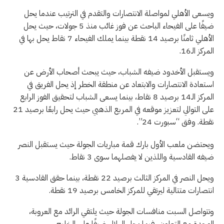
ويسعى الأهلي لمواصلة الانتصارات والتقدم في الترتيب عندما يحل
ضيفًا على الفيحاء الباحث عن فوز غائب منذ 5 جولات، حيث يحل
الأهلي ثامنًا برصيد 14 نقطة بينما يملك الفيحاء 7 نقاط يحل بها في
المركز الـ16.
ويستقبل الأخدود ضيفه الشباب، حيث يبحث أصحاب الأرض عن
استعادة الانتصارات والابتعاد عن منطقة الخطر إذ يحل الفريق في
المركز الـ14 برصيد 8 نقاط، بينما يسعى الشباب لتحقيق الفوز الرابع
على التوالي لتعزيز موقعه في المربع الذهبي حيث يحل رابعًا برصيد 21
نقطة. وفق “سبورت 24”.
ويحتضن ملعب الأول بارك قمة مباريات الجولة حيث يستقبل النصر
ضيفه القادسية واللذين لا يفصلهما سوى 3 نقاط.
ويحل النصر في المركز الثالث برصيد 22 نقطة، بينما حقق القادسية 3
انتصارات متتالية ليرتقي للمركز الخامس برصيد 19 نقطة.
وتتواصل السبت منافسات الجولة حيث يلتقي الرائد مع العروبة،
الوحدة مع التعاون، فيما يحل الهلال ضيفًا على الخليج