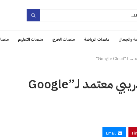
ة والجمال
منصات الرياضة
منصات الخرج
منصات التعليم
منصات
Google C”
“أكاديمية طويق” شريك تدريبي معتمد لـ”Google
Email
Pi