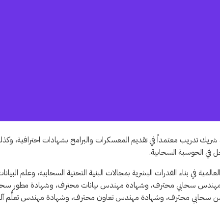
 طويق، عن اختيارها من قبل “Google Cloud” لتكون شريك تدريب معتمداً في تقديم المعسكرات والبرامج بشهادات احترافية، وك
 في الحوسبة السحابية.
ها أهم المعايير العالمية في بناء القدرات البشرية بمجالات البنية التحتية السحابية، وعلم البيانا
هادة مهندس سحابي محترف، وشهادة مهندس بيانات محترف، وشهادة مطور سحا
سحابي محترف، وشهادة مهندس تعاون محترف، وشهادة مهندس تعلُّم آلة