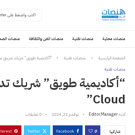
منصات محلية
منصات تقنية
منصات الفن والثقافة
منصات الصح
الصفحة الرئيسية
منصات تقنية
“أكاديمية طويق” شريك تدريبي معتمد لـ”loud
منصات تقنية
Cloud”
كتبه
Editor.manager
نوفمبر 21, 2024
0 تعليقات
nterest
Twitter
Facebook
0
شاركها