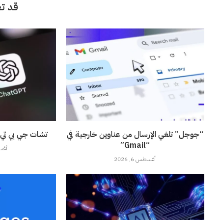
قد تع
“جوجل” تلغي الإرسال من عناوين خارجية في
تشات جي بي تي ي
“Gmail”
أغسطس
أغسطس 6, 2026