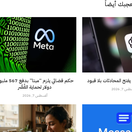
جبك أيضاً
فتح المحادثات بلا قيود
حكم قضائي يلزم “ميتا” بدف
دولار لحماية القُصَّر
 7, 2026
أغسطس 7, 2026