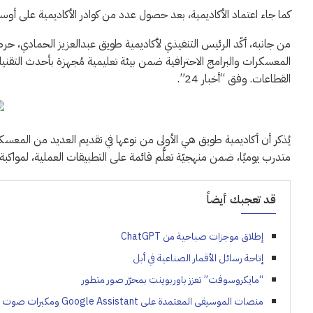
كما جاء اعتماد الأكاديمية، بعد حصول عدد من كوادر الأكاديمية على أوس
من جانبه، أكّد الرئيس التنفيذي لأكاديمية طويق عبدالعزيز الحمادي، حر
المعسكرات والبرامج الاحترافية ضمن بيئة تعليمية مُجهزة بأحدث التقن
القطاعات. وفق “أخبار 24”.
متدرب يوميًا، ضمن منهجيّة تعلُّم قائمة على التطبيقات العملية، لمواكب
قد تعجبك أيضاً
إطلاق موجزات صباحية من ChatGPT
إتاحة رسائل الأقمار الصناعية في أبل
“مايكروسوفت” تعزز باوربوينت بمحرّر صور متطور
منصات الموسيقى المعتمدة على Google Assistant ومكبرات صوت Google Nest؟