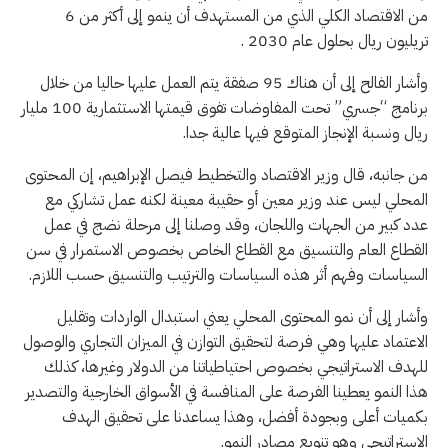
من الاقتصاد الكلي الذي من المستهدف أن ينمو إلى أكثر من 6
تريليون ريال بحلول عام 2030 .
وأشار الفالح إلى أن هناك 95 صفقة يتم العمل عليها حاليا من خلال
برنامج “جسري” تحت المفاوضات تفوق قيمتها الاستثمارية 100 مليار
ريال ونسبة الإنجاز المتوقع فيها عالية جدا.
من جانبه، قال وزير الاقتصاد والتخطيط فيصل الإبراهيم، إن المحتوى
المحلي ليس عند وزير معين أو حقيبة معينة لكنه عمل تشاركي مع
عدد كبير من الجهات واللجان، وقد وصلنا إلى مرحلة نضج في عمل
القطاع العام والتنسيق مع القطاع الخاص بخصوص الاستمرار في سن
السياسات وفهم أثر هذه السياسات والترتيب والتنسيق حسب اللازم.
وأشار إلى أن نمو المحتوى المحلي يعني استبدال الواردات وتقليل
الاعتماد عليها وهي فرصة لتحقيق التوازن في الميزان التجاري والوصول
للهدف الاستراتيجي بخصوص احتياطياتنا من الدولار وغيرها، كذلك
هذا النمو يعطينا الفرصة على المنافسة في الأسواق الخارجية والتصدير
بكميات أعلى وبجودة أفضل، وهذا يساعدنا على تحقيق الهدف
الاستراتيجي وهو تنويع مصادر النمو.