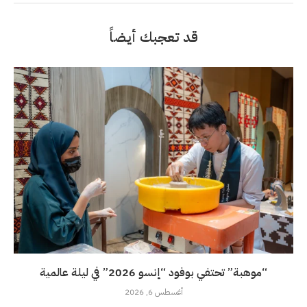
قد تعجبك أيضاً
“موهبة” تحتفي بوفود “إنسو 2026” في ليلة عالمية
أغسطس 6, 2026