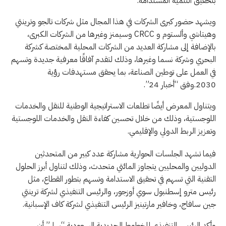
بتحقيق التنمية المستدامة.
ويشهد حضور كبرى الشركات في هذا المجال مثل شركات تالجو وترينتي
وهيتاشي وألستوم و CRCC وسيمنز وغيرها من الشركات الكبرى،
بالإضافة إلى مشاركة العديد من الشركات المحلية المختصة كشركة
البحري وشركة نسما وغيرها، وذلك لتقدم آفاقًا معرفية جديدة وتسهم
في العمل على توطين الصناعة، بما يحقق مستهدفات رؤية
2030.وفق “أخبار 24”.
ويتناول المعرض أيضًا تطلعات الاستراتيجية الوطنية للنقل والخدمات
اللوجستية، وذلك من خلال تحسين كفاءة النقل والخدمات اللوجستية
وتعزيز الربط الدولي والإقليمي.
فيما تشهد الجلسات الحوارية مشاركة عدد كبير من المتحدثين
الدوليين والمحليين يتجاوز المائتي متحدث، وذلك لتناول أبرز الحلول
التقنية التي تسهم في تحقيق الاستدامة وتسهم بتطور القطاع، مثل
رئيس مترو إسطنبول سوي أوزجور، والرئيس التنفيذي لشركة ترينتي
جين سافاج، وخافير مارتينيز الرئيس التنفيذي لشركة كاف الإسبانية.
وأكد الرئيس التنفيذي للخطوط الحديدية السعودية “سار” أن