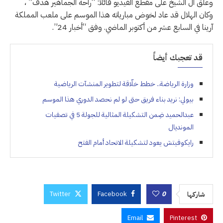
وعلق آل الشيخ على مقطع الفيديو قائلا: “راحة الجماهير هدف” ،
وكان الهلال قد عاد لخوض مبارياته هذا الموسم على ملعب المملكة
آرينا في السابع عشر من أكتوبر الماضي. وفق “أخبار 24”.
قد تعجبك أيضاً
وزارة الرياضة.. خطط خلّاقة لتطوير المنشآت الرياضية
بيولي: نريد بناء فريق حتى لو لم نحصد الدوري هذا الموسم
عبدالحميد ضِمن التشكيلة المثالية للجولة 5 في تصفيات
المونديال
رايكوفيتش يعود لتشكيلة الاتحاد أمام الفتح
Twitter
Facebook
0
شاركها
Email
Pinterest