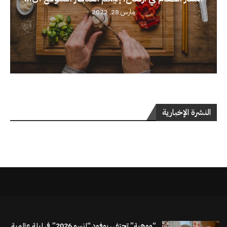
مارس 28, 2022
النشرة الإخبارية
“موهبة” تحتفي بوفود “إنسو 2026” في ليلة عالمية