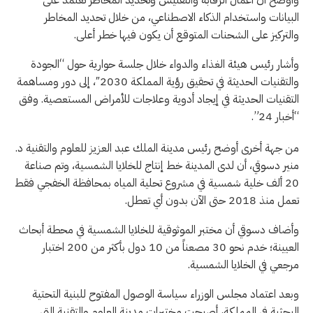
وأوضح أن أعمال الرقابة والتفتيش وتحديد المخاطر تعتمد على
البيانات واستخدام الذكاء الاصطناعي، من خلال تحديد المخاطر
والتركيز على الشحنات المتوقع أن يكون فيها خطر أعلى.
وأشار رئيس هيئة الغذاء والدواء خلال جلسة حوارية حول “الجودة
والتقنيات الحديثة في تحقيق رؤية المملكة 2030″، إلى دور ومساهمة
التقنيات الحديثة في إيجاد أدوية وعلاجات للأمراض المستعصية. وفق
“أخبار 24”.
من جهة أخرى أوضح رئيس مدينة الملك عبد العزيز للعلوم والتقنية د.
منير دسوقي، أن لدى المدينة خط إنتاج للخلايا الشمسية، وتم صناعة
20 ألف خلية شمسية في مشروع تحلية المياه بمحافظة الخفجي فقط
تعمل منذ 2018 حتى الآن بدون أي تعطل.
وأضاف دسوقي أن مختبر الموثوقية للخلايا الشمسية في محطة أبحاث
العيينة؛ خدم نحو 30 مصعناً من 10 دول بأكثر من 200 اختبار
مرجعي في الخلايا الشمسية.
وبعد اعتماد مجلس الوزراء سياسة الوصول المفتوح للبنية التحتية
البحثية في المملكة، أصبحت مختبرات مدينة العلوم والتقنية التي