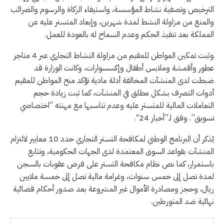
الترخيص وتصفية نشاطـ المؤسسة، واستيفاء الزكاة والرسوم والضرائب
والمنع من مزاولة النشط لمدة شهرين، وإبعاد المتستر عليه عن
المملكة بعد تنفيذ الحكم وعدم السماح له بالعودة للعمل.
وثبت تمكين المواطن للمقيم من مزاولة النشاط التجاري عبر 4 متاجر
عطور وأقمشة وملابس أطفال وإكسسوارات، وكانت الوزارة قد
ضبطت لدى المنشآت المخالفة أدلة مادية تؤكد منح المواطن للمقيم
أدوات التصرف بشكل مطلق في المنشآت، كما ثبت زيادة حجم
التعاملات المالية للمتستر عليه وعدم تناسبها مع مهنته “اختصاصي
تسويق”. وفق لـ”أخبار 24″.
‏‎يُذكر أن البرنامج الوطني لمكافحة التستر التجاري حدد 10 معايير لالتزام
المنشآت بقواعد السوق المعتمدة لدى الجهات الحكومية، وتتابع
باستمرار، كما نص نظام مكافحة التستر على فرض عقوبات بالسجن
لمدة تصل إلى خمس سنوات، وغرامة مالية تصل إلى خمسة ملايين
ريال، وحجز ومصادرة الأموال غير المشروعة بعد صدور أحكام قضائية
نهائية ضد المتورطين.