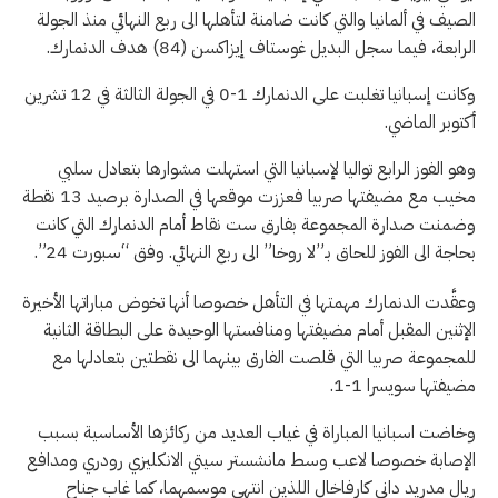
الصيف في ألمانيا والتي كانت ضامنة لتأهلها الى ربع النهائي منذ الجولة
الرابعة، فيما سجل البديل غوستاف إيزاكسن (84) هدف الدنمارك.
وكانت إسبانيا تغلبت على الدنمارك 1-0 في الجولة الثالثة في 12 تشرين
أكتوبر الماضي.
وهو الفوز الرابع تواليا لإسبانيا التي استهلت مشوارها بتعادل سلبي
مخيب مع مضيفتها صربيا فعززت موقعها في الصدارة برصيد 13 نقطة
وضمنت صدارة المجموعة بفارق ست نقاط أمام الدنمارك التي كانت
بحاجة الى الفوز للحاق بـ”لا روخا” الى ربع النهائي. وفق “سبورت 24”.
وعقَّدت الدنمارك مهمتها في التأهل خصوصا أنها تخوض مباراتها الأخيرة
الإثنين المقبل أمام مضيفتها ومنافستها الوحيدة على البطاقة الثانية
للمجموعة صربيا التي قلصت الفارق بينهما الى نقطتين بتعادلها مع
مضيفتها سويسرا 1-1.
وخاضت اسبانيا المباراة في غياب العديد من ركائزها الأساسية بسبب
الإصابة خصوصا لاعب وسط مانشستر سيتي الانكليزي رودري ومدافع
ريال مدريد داني كارفاخال اللذين انتهى موسمهما، كما غاب جناح