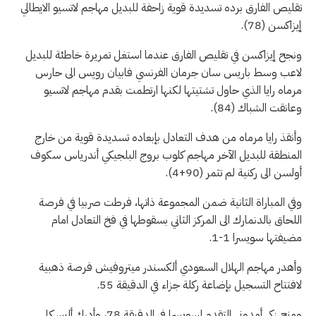
تقليص الفارق برده تسديدة قوية زاحفة للبديل مهاجم لاتسيو الايطالي
إيزاكسن (78).
ونجح إيزاكسن في تقليص الفارق عندما استغل تمريرة خاطئة للبديل
لاعب وسط باريس سان جرمان الفرنسي فابيان رويس الى حارس
مرماه رايا الذي حاول تشتيتها لكنها ارتطمت بقدم مهاجم لاتسيو
وعانقت الشباك (84).
وأنقذ رايا مرماه من هدف التعادل بإبعاده تسديدة قوية من خارج
المنطقة للبديل الآخر مهاجم كلوب بروج البلجيكي أندرياس سكوف
أولسن الى ركنية لم تثمر (90+4).
وفي المباراة الثانية ضمن المجموعة ذاتها، فرطت صربيا في فرصة
اللحاق بالدنمارك الى المركز الثاني بسقوطها في فخ التعادل امام
مضيفتها سويسرا 1-1.
وأهدر مهاجم الهلال السعودي ألكسندر ميتروفيش فرصة ذهبية
لافتتاح التسجيل بإضاعة ركلة جزاء في الدقيقة 55.
ومنح زكي أمدوني التقدم لسويسرا في الدقيقة 78، وأدرك أليسكا