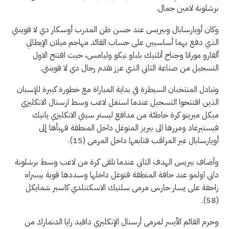
برشلونة لامين جمال.
وكان أويارسابال وبيريس عند حسن ظن المدرب أوسكار دي لا فوينتي
الذي دفع بهما أساسيين على حساب القائد مهاجم ميلان الإيطالي
ألفارو موراتا وجناح أتلتيك بلباو نيكو وليامس، حيث افتتح الاول
التسجيل من صناعة الثاني الذي عزز تقدم رجال دي لا فوينتي.
وتبادل المنتخبان السيطرة في بداية المباراة مع خطورة كبيرة للإسبان
الذين افتتحوا التسجيل عندما استغل لاعب وسط ارسنال الانكليزي
ميكل ميرينو كرة خاطئة من مدافع ليستر سيتي الانكليزي يانيك
فيستيرغاد ومررها الى بيريز المتوغل داخل المنطقة فهيأها إلى
أويارسابال غير المراقب فتابعها داخل المرمى (15).
وأضاف بيريس الهدف الثاني عندما تلقى كرة من لاعب وسط برشلونة
داني اولمو عند حافة المنطقة فتوغل داخلها وسددها قوية بيسراه
زاحفة على يسار حارس مرمى سلتيك الاسكتنلدي كاسبر شمايكل
(58).
وحرم القائم الأيسر لمرمى أرسنال الإنكليزي دافيد رايا الدنمارك من