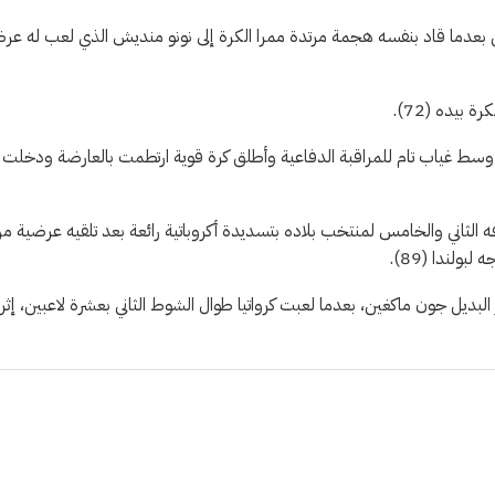
جيل بعدما قاد بنفسه هجمة مرتدة ممرا الكرة إلى نونو منديش الذي لعب له عر
بيده (72).
 وسط غياب تام للمراقبة الدفاعية وأطلق كرة قوية ارتطمت بالعارضة ودخلت
مريرة بينية من رونالدو (83) الذي سجل هدفه الثاني والخامس لمنتخب بلاده بتسديدة أكروباتية رائعة بعد تلقيه عرضية 
 اسكتلندا حتى الدقيقة 86 لاقتناص الفوز عبر البديل جون ماكغين، بعدما لعبت كرواتيا طوال الشوط الثاني بعشرة لاعبين، إثر