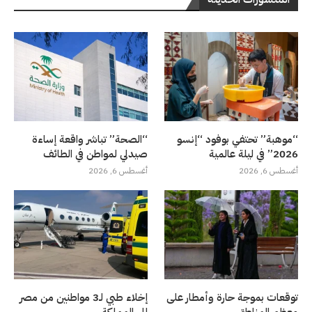
“موهبة” تحتفي بوفود “إنسو
“الصحة” تباشر واقعة إساءة
2026” في ليلة عالمية
صيدلي لمواطن في الطائف
أغسطس 6, 2026
أغسطس 6, 2026
توقعات بموجة حارة وأمطار على
إخلاء طبي لـ3 مواطنين من مصر
معظم المناطق
إلى المملكة