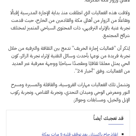
ولاقت هذه الفعاليات التي انطلقت منذ بداية الإجازة المدرسية إقبالًا
وتفاعلًا من الزوار من أهالي مكة والقادمين من الخارج، حيث قدمت
تجربة غنية بالإثراء الترفيهي، ذات المحتوى السياحي المتميز لمختلف
شرائح المجتمع.
يُذكر أن “فعاليات إجازة الخريف” تدمج بين الثقافة والترفيه من خلال
تجربة فريدة من نوعها بأحدث وسائل التقنية لإثراء تجربة الزائر، كون
الحي يمثل معلمًا ثقافيًا ومقصدًا سياحيًا ووجهة معرفية عبر العديد
من الفعاليات. وفق “أخبار 24”.
وتشمل تلك الفعاليات مهارات الفروسية، والقافلة والمسيرة ومسرح
النور ومعرض الوحي وميدان التحدي، وتجربة القناص، وتجربة ركوب
الإبل والخيل، ومسابقات وجوائز.
قد تعجبك أيضاً
إنقاذ حاج باكستاني بعد توقف قلبه 5 مرات بمكة