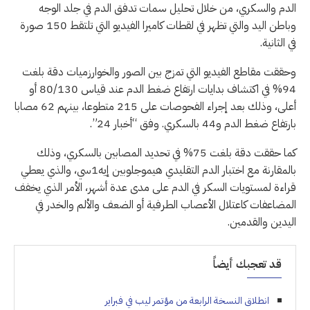
الدم والسكري، من خلال تحليل سمات تدفق الدم في جلد الوجه
وباطن اليد والتي تظهر في لقطات كاميرا الفيديو التي تلتقط 150 صورة
في الثانية.
وحققت مقاطع الفيديو التي تمزج بين الصور والخوارزميات دقة بلغت
94% في اكتشاف بدايات ارتفاع ضغط الدم عند قياس 80/130 أو
أعلى، وذلك بعد إجراء الفحوصات على 215 متطوعا، بينهم 62 مصابا
بارتفاع ضغط الدم و44 بالسكري. وفق “أخبار 24”.
كما حققت دقة بلغت 75% في تحديد المصابين بالسكري، وذلك
بالمقارنة مع اختبار الدم التقليدي هيموجلوبين إيه1سي، والذي يعطي
قراءة لمستويات السكر في الدم على مدى عدة أشهر، الأمر الذي يخفف
المضاعفات كاعتلال الأعصاب الطرفية أو الضعف والألم والخدر في
اليدين والقدمين.
قد تعجبك أيضاً
انطلاق النسخة الرابعة من مؤتمر ليب في فبراير