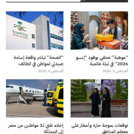
“موهبة” تحتفي بوفود “إنسو
“الصحة” تباشر واقعة إساءة
2026” في ليلة عالمية
صيدلي لمواطن في الطائف
أغسطس 6, 2026
أغسطس 6, 2026
توقعات بموجة حارة وأمطار على
إخلاء طبي لـ3 مواطنين من مصر
معظم المناطق
إلى المملكة