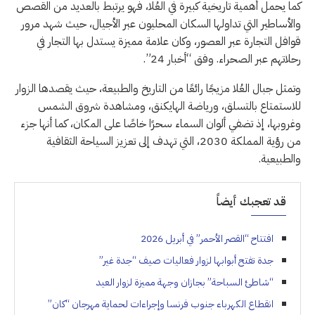
كما يحمل أهمية تاريخية كبيرة في العُلا، فهو يرتبط بالعديد من القصص
والأساطير التي تداولها السكان المحليون عبر الأجيال، حيث شهد مرور
قوافل التجارة عبر العصور، وكان علامة مميزة يستدل بها التجار في
رحلاتهم عبر الصحراء. وفق “أخبار 24”.
وتمثل جبال العُلا مزيجًا رائعًا من التاريخ والطبيعة، حيث يقصدها الزوار
للاستمتاع بالتسلق، ورياضة الهايكنق، ومشاهدة شروق الشمس
وغروبها، إذ تضفي ألوان السماء سحرًا خاصًا على المكان، كما أنها جزء
من رؤية المملكة 2030، التي تهدف إلى تعزيز السياحة الثقافية
والطبيعية.
قد تعجبك أيضاً
افتتاح “القصر الأحمر” في أبريل 2026
جدة تفتح أبوابها لزوار فعاليات صيف “جدة غير”
“شاطئ السباحة” بجازان وجهة مميزة لزوار العيد
انقطاع الكهرباء جنوب فرنسا وإجراءات لحماية مهرجان “كان”