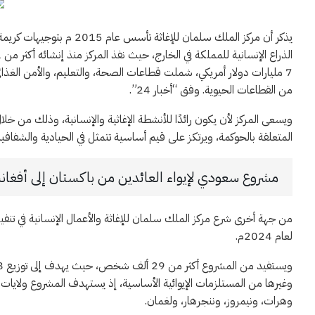
يذكر أن مركز الملك سلمان ل
7 مليارات دولار أمريكي، شملت قطاعات الصحة، والتعليم، والأمن الغذائي،
من القطاعات الحيوية. وفق “أخبار 24”.
ويسعى المركز لأن يكون رائدًا للأنشطة الإغاثية والإنسانية، وذلك من خل
المتعلقة بالحوكمة، ويرتكز على قيم أساسية تتمثل في الحيادية والشفافية
مشروع سعودي لإيواء العائدين من باكستان إلى أفغان
من جهة أخرى شرع مركز الملك سلمان للإغاثة والأعمال الإنسانية في تنفي
لعام 2024م.
وغيرها من المستلزمات الإيوائية الأساسية، إذ يستهدف المشروع ولايات ك
وهرات، ونيمروز، وننجرهار، ولغمان.