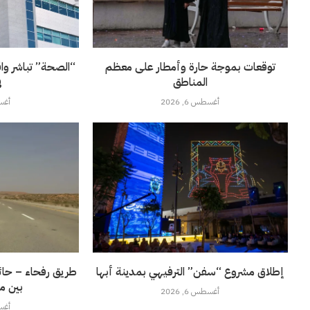
توقعات بموجة حارة وأمطار على معظم
“الصحة” تباشر وا
المناطق
ف
أغسطس 6, 2026
أغسطس
إطلاق مشروع “سفن” الترفيهي بمدينة أبها
طريق رفحاء – حائل
بين م
أغسطس 6, 2026
أغسطس