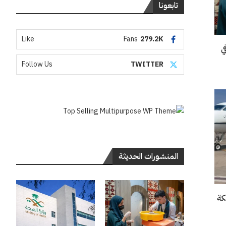
تابعونا
Like
Fans
279.2K
“إنسو 2026” في
Follow Us
TWITTER
المنشورات الحديثة