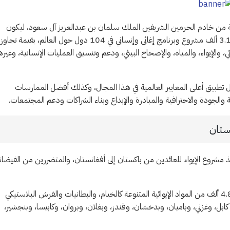
لإغاثة تأسس عام 2015 م بتوجيهات كريمة من خادم الحرمين الشريفين الملك سلمان بن عبدالعزيز آل سعود، ليكون
الذراع الإنسانية للمملكة في الخارج، حيث نفذ المركز منذ إنشائه أكثر من 3.1 ألف مشروع وبرنامج إغاثي وإنساني في 104 دول حول العالم، بقي
 والإيواء، والمياه، والإصحاح البيئي، ودعم وتنسيق العمليات الإنسانية، وغيره
ال تطبيق أعلى المعايير العالمية في هذا المجال، وكذلك أفضل الممارسات
 والجودة والاحترافية والمبادرة والإبداع وبناء الشراكات ودعم المجتمعات.
ستان
ذ مشروع الإيواء للعائدين من باكستان إلى أفغانستان، والمتضررين من الفيضا
ويستفيد من المشروع أكثر من 29 ألف شخص، حيث يهدف إلى توزيع 4.8 ألف من المواد الإيوائية المتنوعة كالخيام، والبطانيات والفرش البلاستيكي
ابل، وغزني، وباميان، وبدخشان، وقندز، وبغلان، وبروان، وكابيسا، وبنجشير،