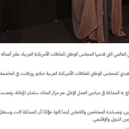
ي العالمي التي قدمها المجلس الوطني للعلاقات الأمريكية العربية، نظير أعماله
تنفيذي للمجلس الوطني للعلاقات الأمريكية العربية ديلانو روزفلت، في العاصمة
طلع به المملكة في ميادين العمل الإغاثي عبر مركز الملك سلمان للإغاثة، وتجسد
ن، ومساندة المحتاجين واللاجئين أينما كانوا، مؤكدًا أن المملكة كانت وستظل
ين الدولي والإقليمي.