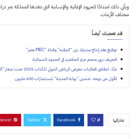
ويأتي ذلك امتدادًا للجهود الإغاثية والإنسانية التي تنفذها المملكة عبر ذ
مختلف الأزمات.
قد تعجبك أيضاً
توقيع عقد إنتاج مشترك بين “الترفيه” وقناة “MBC مصر”
الخريف يزور منجم حزم الجلاميد في الحدود الشمالية
غدًا.. انطلاق فعاليات معرض الرياض الدولي للكتاب 2025 تحت شعار “الرياض تقرأ”
الأول من نوعه.. تدشين “بوابة المدينة” باستثمارات 600 مليون
terest
Twitter
Facebook
0
شاركها