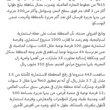
15% من خطوط التجارة العالمية، وتميزت بجبال شاهقة يبلغ طولها
أكثر من 3 آلاف متر فوق سطح البحر، وسواحل وأكثر من200 جزيرة،
من بينها جزيرة فرسان التي تعد أكبر جزيرة بالمنطقة وأدرجت ضمن
اليونسكو.
وتابع الغزواني حديثه، بأن المنطقة عملت على خطة استثمارية
استراتيجية، وتم رصد ما يُقارب 1000 مشروع استثماري، وفرصة
استثمارية تحوي 100 فرصة نوعية خلال الثلاث سنوات الماضية، في
حين تم ترسية 44 مشروعا نوعيا ليساهم في تغيير وجه المنطقة بشكل
كبير، وبتكلفة إنشائية تجاوزت الـ3 مليارات، من أهمها واجهة زان
البحرية، يليها مشروع مراسي العثيم، بمبلغ 350 مليون ريال.
ساهمت الـ44 مشروعا في رفع المحفظة الاستثمارية للأمانة من 1.5
مليار، إلى 3.7 مليار ريال، أي أنه تم تحقيق 60% منها خلال 3 سنوات
الأخيرة، وشاركت أمانة منطقة جازان في معرض سيتي سكيب العالمي
بـ12 فرصة نوعية في منصة فُرص، من بينها جزيرة بمساحة 500
ألف، ومدينة طبية، ومركز للمؤتمرات والمعارض، وفرصة استثمارية
لأطول تيلفريك بالمملكة، بطول 6 كيلو، وغيره من الفرص الأخرى.