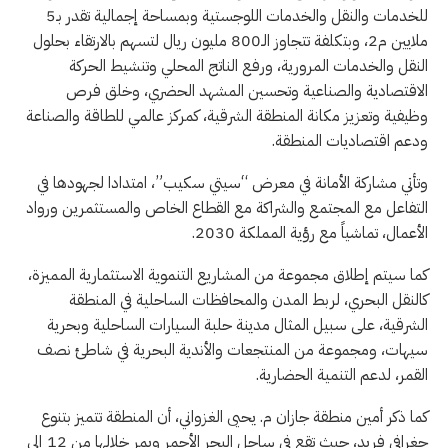
للخدمات والنقل والخدمات اللوجستية وبمساحة إجمالية تقدر بـ5
ملايين م2، وبتكلفة تتجاوز الـ800 مليون ريال لتسهم بالارتقاء بحلول
النقل والخدمات المرورية، ورفع الناتج المحلي وتنشيط الحركة
الاقتصادية والصناعية وتحسين المشهد الحضري، وخلق فرص
وظيفية وتعزيز مكانة المنطقة الشرقية، كمركز عالمي للطاقة والصناعة
ودعم اقتصاديات المنطقة.
وتأتي مشاركة الأمانة في معرض “سيتي سكيب”، امتدادا لجهودها في
التفاعل مع المجتمع والشراكة مع القطاع الخاص والمستثمرين ورواد
الأعمال، تماشياً مع رؤية المملكة 2030.
كما سيتم إطلاق مجموعة من المشاريع التنموية الاستثمارية المميزة،
كالنقل البحري، لربط المدن والمحافظات الساحلية في المنطقة
الشرقية، على سبيل المثال مدينة حلبة السيارات الساحلية وبحرية
سيهات، ومجموعة من المنتجعات والأندية البحرية في شاطئ نصف
القمر، لدعم التنمية الحضارية.
كما ذكر أمين منطقة جازان م. يحيى الغزواني، أن المنطقة تتميز بتنوع
جغرافي فريد، حيث تقع في ساحل البحر الأحمر ويمر خلالها من 12 إلى