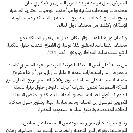
المعرض يمثل فرصة فريدة لتعزيز التعاون والابتكار في خلق
مجتمعات ومنتجات سكنية تواكب أحدث التوجهات العقارية العالمية،
وتتيح للجميع اكتشاف المشاريع الضخمة في المملكة وعبر منظومة
الإسكان وكذلك من مختلف دول العالم.
وأكد أن وزارة البلديات والإسكان تعمل على تعزيز الشراكات مع
مختلف القطاعات، لتحقيق نقلة نوعية في القطاع، لتقديم حلول سكنية
لرفع نسب تملك المواطنين. وفق “أخبار 24”.
من جانبه أعلن أمين المنطقة الشرقية المهندس فهد الجبير، في كلمته
بالمعرض، عن استثمارات بقيمة 8 مليارات ريال، من أبرزها مشروع
مدينة الاستدامة على مساحة مليون و600 ألف متر مربع بالتعاون مع
الشركة السعودية لتدوير النفايات “سِرك”، لتوفير حلول بيئية شاملة
لتدوير كل أنواع النفايات، لتحقيق أهداف المملكة في خفض الانبعاث
الكربوني للوصول إلى الحياد، ودعم سلامة البيئة وتطوير حلول مبتكرة
للطاقة المتجددة وتحقيق مبادرة السعودية الخضراء.
وتابع حديثه بشأن تطوير مجموعة من المخططات والمناطق
اللوجستية، وتوفير البنى التحتية والخدمات بإنشاء مدن صناعية، ومدن