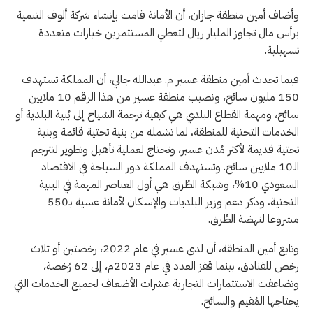
وأضاف أمين منطقة جازان، أن الأمانة قامت بإنشاء شركة ألوف التنمية
برأس مال تجاوز المليار ريال لتعطي المستثمرين خيارات متعددة
تسهيلية.
فيما تحدث أمين منطقة عسير م. عبدالله جالي، أن المملكة تستهدف
150 مليون سائح، ونصيب منطقة عسير من هذا الرقم 10 ملايين
سائح، ومهمة القطاع البلدي هي كيفية ترجمة السُياح إلى بُنية البلدية أو
الخدمات التحتية للمنطقة، لما تشمله من بنية تحتية قائمة وبنية
تحتية قديمة لأكثر مُدن عسير، وتحتاج لعملية تأهيل وتطوير لتترجم
الـ10 ملايين سائح. وتستهدف المملكة دور السياحة في الاقتصاد
السعودي 10%، وشبكة الطُرق هي أول العناصر المهمة في البنية
التحتية، وذكر دعم وزير البلديات والإسكان لأمانة عسية بـ550
مشروعا لنهضة الطُرق.
وتابع أمين المنطقة، أن لدى عسير في عام 2022، رخصتين أو ثلاث
رخص للفنادق، بينما قفز العدد في عام 2023م، إلى 62 رُخصة،
وتضاعفت الاستثمارات التجارية عشرات الأضعاف لجميع الخدمات التي
يحتاجها المُقيم والسائح.