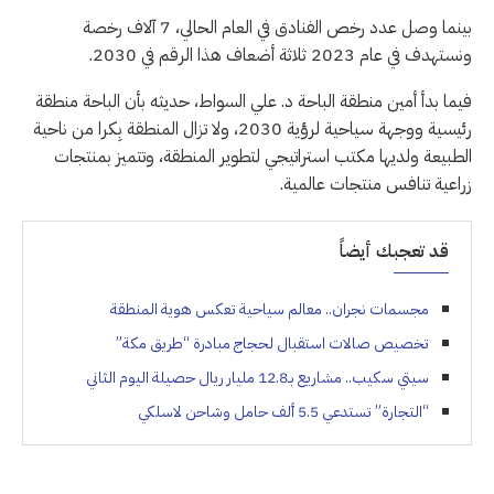
بينما وصل عدد رخص الفنادق في العام الحالي، 7 آلاف رخصة
ونستهدف في عام 2023 ثلاثة أضعاف هذا الرقم في 2030.
فيما بدأ أمين منطقة الباحة د. علي السواط، حديثه بأن الباحة منطقة
رئيسية ووجهة سياحية لرؤية 2030، ولا تزال المنطقة بِكرا من ناحية
الطبيعة ولديها مكتب استراتيجي لتطوير المنطقة، وتتميز بمنتجات
زراعية تنافس منتجات عالمية.
قد تعجبك أيضاً
مجسمات نجران.. معالم سياحية تعكس هوية المنطقة
تخصيص صالات استقبال لحجاج مبادرة “طريق مكة”
سيتي سكيب.. مشاريع بـ12.8 مليار ريال حصيلة اليوم الثاني
“التجارة” تستدعي 5.5 ألف حامل وشاحن لاسلكي