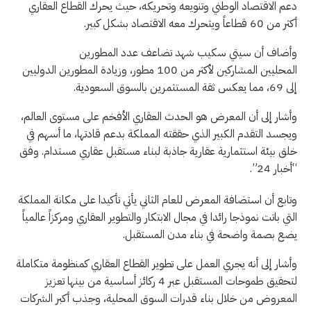
دعم الاقتصاد الوطني وتنويعه وتحريكه، حيث يحرك القطاع العقاري
أكثر من 60 قطاعاً ويتحرك معه الاقتصاد بشكل كبير.
وأضاف أن سيتي سكيب شهد تضاعف عدد المطورين
المحليين المشاركين لأكثر من 100 مطور، وزيادة المطورين الدوليين
إلى 69، مما يعكس ثقة المستثمرين بالسوق السعودية.
وأشار إلى أن المعرض هو الحدث العقاري الأفخم على مستوى العالم،
ويجسد التقدم الكبير الذي حققته المملكة بدعم قادتها، ما أسهم في
خلق بيئة استثمارية عقارية جاذبة لبناء مستقبل عقاري مستدام. وفق
“أخبار 24”.
وتابع أن استضافة المعرض للعام الثاني يأتي تأكيدا على مكانة المملكة
التي باتت نموذجا رائدا في مجال الابتكار والتطوير العقاري ومركزاً عالمياً
يضع بصمة واضحة في بناء مدن المستقبل.
وأشار إلى أنه يجري العمل على تطوير القطاع العقاري كمنظومة متكاملة
لتحقيق طموحات المستقبل عبر 4 ركائز أساسية من بينها تعزيز
المعروض من خلال بناء قدرات السوق المحلية، وجذب أكبر الشركات