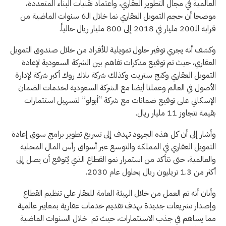
العالمية في مجال التطوير العقاري، واعتماد تقنيات البناء المتعددة،
موضحا أن حجم التمويل العقاري نما خلال الـ6 سنوات الماضية من
قرابة الـ200 مليار في 2018 إلى 800 مليار ريال حالياً.
وكشف أنه يجري توفير حلول تمويلية للأفراد من خلال صندوق التمويل
العقاري، حيث تم توقيع مذكرات تفاهم بين الشركة السعودية لإعادة
التمويل العقاري وكنج ستريت وكذلك شركة بلاك روك أكبر شركة لإدارة
الأصول في العالم وعملنا أيضا مع الشركة السعودية لخدمات الضمان
الإسكاني على توقيع ضمانات مع شركة “أبولو” لتسهيل استثمارات
بقيمة تتجاوز 11 مليار ريال.
وأشار إلى أن كل هذه الجهود تهدف إلى تسريع تطوير برامج سوق إعادة
التمويل العقاري في المملكة والتوسع عبر أسواق رأس المال المحلية
والعالمية، حتى نتأكد من استمرار نمو القطاع الذي يُتوقع أن يصل إلى
أكثر من 1.3 تريليون ريال بحلول عام 2030.
وأبان أنه تم العمل من خلال الهيئة العامة للعقار على تنظيم القطاع
وإصدار تشريعات جديدة بهدف تقديم خدمات عقارية بمعايير عالمية
مما يساهم في جذب الاستثمارات، حيث تم خلال السنوات الماضية