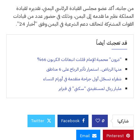
من جانبه، أكد عضو مجلس القيادة الرئاسي اليمني، تقديره لقيادة
المملكة نظير ما تقدمه إلى اليمن، وذلك في حضور عدد من قيادات
القوات المشتركة لتحالف دعم الشرعية في اليمن.وفق “أخبار 24”.
قد تعجبك أيضاً
“درون” محمية الإمام قللت انبعاثات الكربون 66%
منها الرياض.. استمرار تأثير الرياح على 6 مناطق
شقراء تسجّل أول جراحة متقدمة في أورام النساء
مليار ريال لمستفيدي “سكني” في فبراير
Twitter
Facebook
0
شاركها
Email
Pinterest