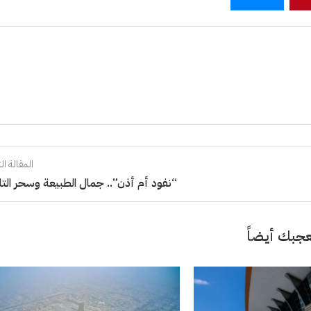
المقالة الت
“نفود أم أذن”.. جمال الطبيعة وسحر التا
جبك أيضاً