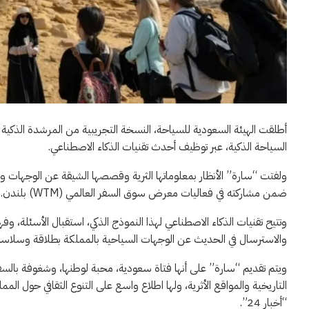
أطلقت الهيئة السعودية للسياحة، النسخة التجريبية من المرشدة الذكية
السياحة الذكية، عبر توظيف أحدث تقنيات الذكاء الاصطناعي.
ولفتت “سارة” الأنظار بمعلوماتها الثرية وقصصها الشيقة عن الوجهات وال
ضمن مشاركته في فعاليات معرض سوق السفر العالمي (WTM) بلندن.
وتتيح تقنيات الذكاء الاصطناعي لهذا النموذج الذكي، استقبال الأسئلة، وف
والاسترسال في الحديث عن الوجهات السياحية بالمملكة بطلاقة وسلاسة
ويتم تقديم “سارة” على أنها فتاة سعودية، محبة لوطنها، وشغوفة بالس
التاريخية والمواقع الأثرية، ولها اطلاع واسع على التنوع الثقافي حول ال
“أخبار 24”.