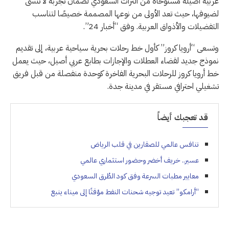
عربية أصيلة مستوحاة من التراث السعودي لضمان تجربة لا تُنسى
لضيوفها، حيث تعد الأولى من نوعها المصممة خصيصًا لتناسب
التفضيلات والأذواق العربية. وفق “أخبار 24”.
وتسعى “أرويا كروز” كأول خط رحلات بحرية سياحية عربية، إلى تقديم
نموذج جديد لقضاء العطلات والإجازات بطابع عربي أصيل، حيث يعمل
خط أرويا كروز للرحلات البحرية الفاخرة كوحدة منفصلة من قبل فريق
تشغيلي احترافي مستقر في مدينة جدة.
قد تعجبك أيضاً
تنافس عالمي للصقارين في قلب الرياض
عسير.. خريف أخضر وحضور استثماري عالمي
معايير مطبات السرعة وفق كود الطُرق السعودي
“أرامكو” تعيد توجيه شحنات النفط مؤقتًا إلى ميناء ينبع