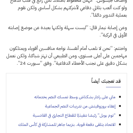
وأضاف جيسوس: “الهلال محظوظ بامتلاك ثلاثي رائع في قلب الدفاع
ولو كنت ألعب بثلاثي دفاعي لأشركتهم بشكل أساسي ولكن نقوم
بعملية التدوير دائمًا”.
وعن إصابة نيمار قال: “ليست سهلة ولكنها بعيدة عن موضع إصابته
الأولى في الركبة”.
واختتم: “نحن لا نلعب أمام أنفسنا، نواجه منافسين أقوياء ويمتلكون
مهاجمين على أعلى مستوى، ومن الطبيعي أن تهتز شباكنا، ولكن نعمل
بشكل دقيق على تجنب الأخطاء الدفاعية”. وفق “سبورت 24”.
قد تعجبك أيضاً
ماني على رادار بشكتاش وسط تمسك النصر بخدماته
إعفاء بروزوفيتش من تدريبات النصر الجماعية
“توم بويل” رئيسًا تنفيذيًا للقطاع التجاري في القادسية
الاتحاد يتلقى دفعة قوية.. بنزيما جاهز للمشاركة في كأس الملك