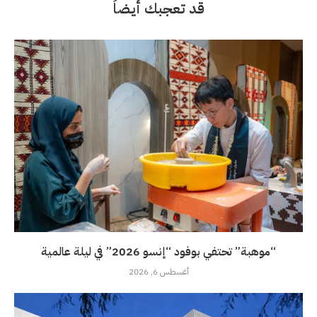
قد تعجبك أيضاً
“موهبة” تحتفي بوفود “إنسو 2026” في ليلة عالمية
أغسطس 6, 2026