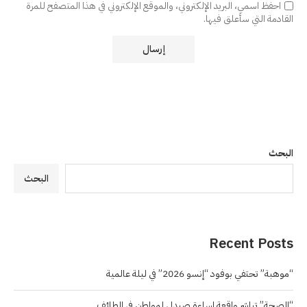
احفظ اسمي، البريد الإلكتروني، والموقع الإلكتروني في هذا المتصفح للمرة
القادمة التي سأعلق فيها.
البحث
البحث
Recent Posts
“موهبة” تحتفي بوفود “إنسو 2026” في ليلة عالمية
“الصحة” تباشر واقعة إساءة صيدلي لمواطن في الطائف