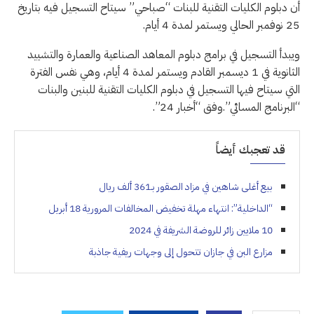
أن دبلوم الكليات التقنية للبنات “صباحي” سيتاح التسجيل فيه بتاريخ
25 نوفمبر الحالي ويستمر لمدة 4 أيام.
ويبدأ التسجيل في برامج دبلوم المعاهد الصناعية والعمارة والتشييد
الثانوية في 1 ديسمبر القادم ويستمر لمدة 4 أيام، وهي نفس الفترة
التي سيتاح فيها التسجيل في دبلوم الكليات التقنية للبنين والبنات
“البرنامج المسائي”.وفق “أخبار 24”.
قد تعجبك أيضاً
بيع أغلى شاهين في مزاد الصقور بـ361 ألف ريال
“الداخلية”: انتهاء مهلة تخفيض المخالفات المرورية 18 أبريل
10 ملايين زائر للروضة الشريفة في 2024
مزارع البن في جازان تتحول إلى وجهات ريفية جاذبة