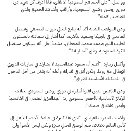
وواصل: “على الجماهير السعودية ألا تقلق، فأنا أعرف كل شيء عن
دوري روشن ولاعبي السعودية، وأراقب وأشاهد الجميع ولدي
التفاصيل كاملة”.
وعن المواهب الشابة أكد أنه يتابع الثنائي مروان الصحفي وفيصل
الغامدي في بلجيكا وسعيد بتألقهما، كما أشار إلى سعادته بالمستوى
الطيب الذي يقدمه محمد القحطاني، مشددًا على أنه سيكون مستقبل
الكرة السعودية. وفق “أخبار 24”.
وأكمل رينارد: “أعلم أن سعود عبدالحميد لا يشارك في مباريات الدوري
الإيطالي مع روما، ولكن أثق في قدراته وأعلم أنه يقاتل من أجل الدخول
في التشكيلة الأساسية للفريق”.
وعن اللاعبين الذين لفتوا أنظاره في دوري روشن السعودي بخلاف
الركائز الأساسية للأخضر السعودي رد: “عبدالعزيز العثمان في القادسية
وأيمن فلاتة في ضمك”.
وأضاف المدرب الفرنسي: “لدي ثقة كبيرة في قيادة الأخضر للتأهل إلى
كأس العالم 2026، نعم الوضع الحالي سيئ ولكن ليس الأسوأ ولن