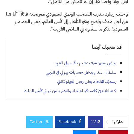
أبقى يومًا واحدًا هنا إن لم نتمكن من التأهل”.
واختتم رينارد مدرب المنتخب الوطني السعودي تصريحاته قائلاً: “أنا هنا
من أجل هدف واضح وهو التأهل إلى كأس العالم، وعلى الجماهير
السعودية تذكر ما صنعوه في الماضي القريب”.
قد تعجبك أيضاً
رياض محرز: شرف عظيم بلقاء ولي العهد
سلطان الغنام يدخل حسابات بيولي في الديربي
رسميًا.. الاتحاد يعلن رحيل نغولو كانتي
9 غيابات في كلاسيكو الاتحاد والنصر بثمن نهائي كأس الملك
Twitter
Facebook
0
شاركها