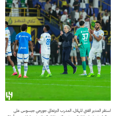
استقر المدير الفني للهلال، المدرب البرتغالي جورجي جيسوس على