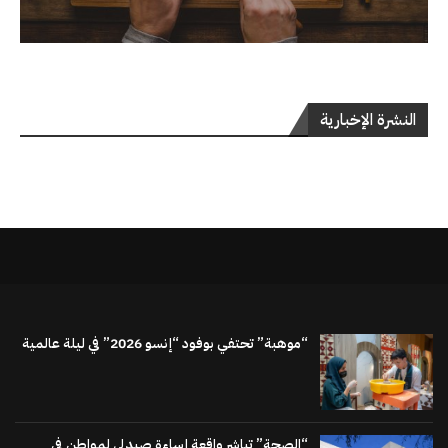
النشرة الإخبارية
“موهبة” تحتفي بوفود “إنسو 2026” في ليلة عالمية
“الصحة” تباشر واقعة إساءة صيدلي لمواطن في