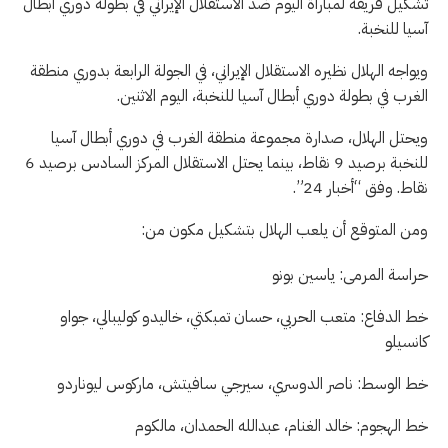
تشكيل فريقه لمباراة اليوم ضد الاستقلال الإيراني في بطولة دوري أبطال
آسيا للنخبة.
ويواجه الهلال نظيره الاستقلال الإيراني، في الجولة الرابعة بدوري منطقة
الغرب في بطولة دوري أبطال آسيا للنخبة، اليوم الاثنين.
ويحتل الهلال، صدارة مجموعة منطقة الغرب في دوري أبطال آسيا
للنخبة برصيد 9 نقاط، بينما يحتل الاستقلال المركز السادس برصيد 6
نقاط. وفق “أخبار 24”.
ومن المتوقع أن يلعب الهلال بتشكيل مكون من:
حراسة المرمى: ياسين بونو
خط الدفاع: متعب الحربي، حسان تمبكتي، خاليدو كوليبالي، جواو
كانسيلو
خط الوسط: ناصر الدوسري، سيرجي سافيتش، ماركوس ليوناردو
خط الهجوم: خالد الغنام، عبدالله الحمدان، مالكوم