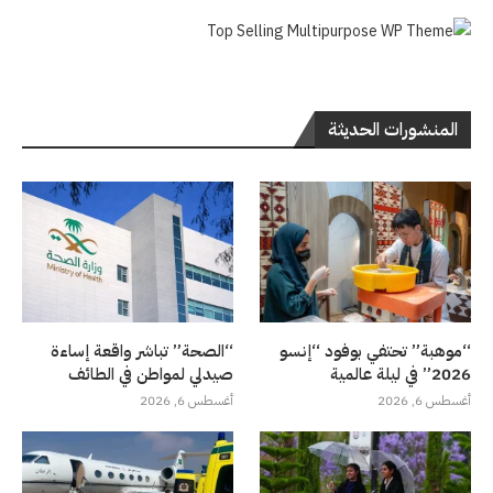
المنشورات الحديثة
“موهبة” تحتفي بوفود “إنسو
“الصحة” تباشر واقعة إساءة
2026” في ليلة عالمية
صيدلي لمواطن في الطائف
أغسطس 6, 2026
أغسطس 6, 2026