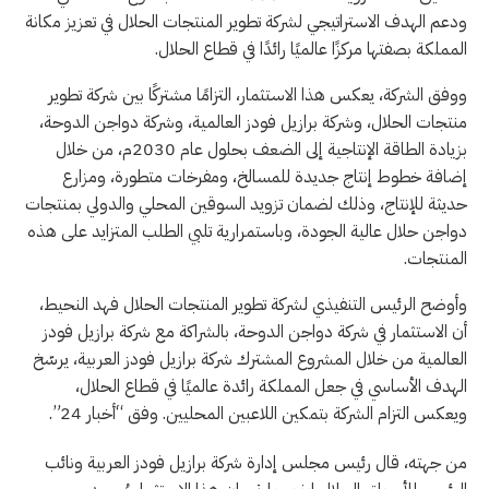
ودعم الهدف الاستراتيجي لشركة تطوير المنتجات الحلال في تعزيز مكانة
المملكة بصفتها مركزًا عالميًا رائدًا في قطاع الحلال.
ووفق الشركة، يعكس هذا الاستثمار، التزامًا مشتركًا بين شركة تطوير
منتجات الحلال، وشركة برازيل فودز العالمية، وشركة دواجن الدوحة،
بزيادة الطاقة الإنتاجية إلى الضعف بحلول عام 2030م، من خلال
إضافة خطوط إنتاج جديدة للمسالخ، ومفرخات متطورة، ومزارع
حديثة للإنتاج، وذلك لضمان تزويد السوقين المحلي والدولي بمنتجات
دواجن حلال عالية الجودة، وباستمرارية تلبي الطلب المتزايد على هذه
المنتجات.
وأوضح الرئيس التنفيذي لشركة تطوير المنتجات الحلال فهد النحيط،
أن الاستثمار في شركة دواجن الدوحة، بالشراكة مع شركة برازيل فودز
العالمية من خلال المشروع المشترك شركة برازيل فودز العربية، يرسّخ
الهدف الأساسي في جعل المملكة رائدة عالميًا في قطاع الحلال،
ويعكس التزام الشركة بتمكين اللاعبين المحليين. وفق “أخبار 24”.
من جهته، قال رئيس مجلس إدارة شركة برازيل فودز العربية ونائب