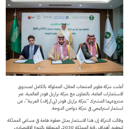
أعلنت شركة تطوير المنتجات الحلال، المملوكة بالكامل لصندوق
الاستثمارات العامة، بالتعاون مع شركة برازيل فودز العالمية، عبر
مشروعهما المشترك “شركة برازيل فودز (بي.آر.إف.) العربية”، عن
استثمار استراتيجي في شركة دواجن الدوحة.
وقالت الشركة إن هذا الاستثمار يمثل خطوة هامة في مساعي المملكة
لتحقيق أهداف رؤية المملكة 2030، المتعلقة بالتنوع الاقتصادي،