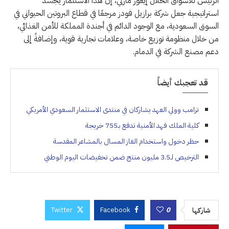
الرئيس للأسواق الحلال إيغور مارتي، إن هذا الاستثمار يُجسد
استراتيجية جعل شركة برازيل فودز مرجعًا في قطاع البروتين الحيواني في
السوق السعودية، مع الوجود الدائم في أجندة المملكة للأمن الغذائي،
من خلال منظومة توزيع خاصة، وعلامات تجارية قوية، وإضافةً إلى
دعم مصنع الشركة في الدمام.
قد تعجبك أيضاً
ترامب وولي العهد يشاركان في منتدى الاستثمار السعودي الأمريكي
كلية الملك فهد الأمنية تدفع بـ755 خريجة
حظر دخول واستخدام الغاز المسال بالمشاعر المقدسة
الترخيص لـ3.5 مليون منتج ضمن تخفيضات اليوم الوطني
Twitter
Facebook
0
شاركها