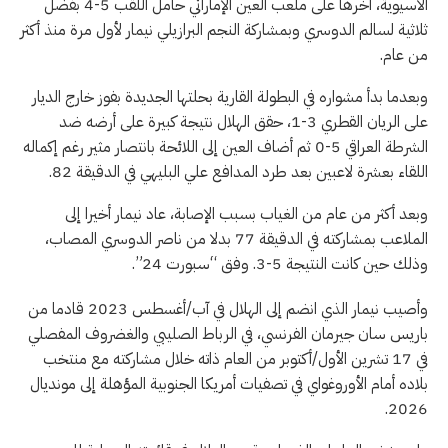
الآسيوية، آخرها على ملعب العين الإماراتي حامل اللقب 5-4 بفضل
ثلاثية لسالم الدوسري وبمشاركة النجم البرازيلي نيمار لأول مرة منذ أكثر
من عام.
وبعدما بدأ مشواره في البطولة القارية بحلتها الجديدة بفوز خارج الديار
على الريان القطري 3-1، حقق الهلال نتيجة كبيرة على أرضه ضد
الشرطة العراقي 5-0 ثم أضاف العين إلى اللائحة بانتصار مثير رغم إكماله
اللقاء بعشرة لاعبين بعد طرد المدافع علي البليهي في الدقيقة 82.
وبعد أكثر من عام من الغياب بسبب الإصابة، عاد نيمار أخيرا إلى
الملاعب بمشاركته في الدقيقة 77 بدلا من ناصر الدوسري المصاب،
وذلك حين كانت النتيجة 5-3. وفق “سبورت 24”.
وأصيب نيمار الذي انضم إلى الهلال في آب/أغسطس 2023 قادما من
باريس سان جيرمان الفرنسي، في الرباط الصليبي والغضروف المفصلي
في 17 تشرين الأول/أكتوبر من العام ذاته خلال مشاركته مع منتخب
بلاده أمام الأوروغواي في تصفيات أمريكا الجنوبية المؤهلة إلى مونديال
2026.