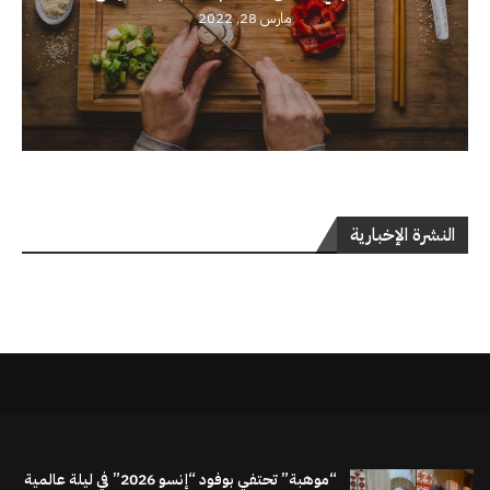
مارس 28, 2022
النشرة الإخبارية
“موهبة” تحتفي بوفود “إنسو 2026” في ليلة عالمية