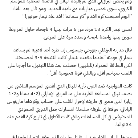
ولم يخض البرازيلي الذي لم يقيده الهلال في قائمته المحلية للموسم
الكروي، سوى خمس مباريات مع ناديه الجديد، وهو قال بعد اللقاء
“اليوم أصبحت كرة القدم أكثر سعادة!! لقد عاد نيمار جونيور!”
لمس نيمار الكرة 13 مرة، مرر 5 مرات بينها 4 ناجحة، حاول المراوغة
مرتين بينها واحدة ناجحة وسدد مرة على المرمى.
قال مدربه البرتغالي جورجي جيسوس إن طرد أحد لاعبيه لم يساعد
نيمار في عودته “عندما دفعت بنيمار، كانت النتيجة 5-3 لمصلحتنا.
لكن البطاقة الحمراء (للبليهي) حصلت بعد هذا التبديل، ما أجبرنا على
اللعب بمهاجم أقل، وبالتالي قوة هجومية أقل”.
كانت المواجهة ضد العين ثأرية للهلال الذي أقصي الموسم الماضي من
نصف نهائي المسابقة القارية على يد الفريق الإماراتي (2-4 ذهابا و2-1
إيابا) الذي مضى في طريقه لإحراز اللقب على حساب يوكوهاما مارينوس
الياباني، موقفا في طريقه سلسلة انتصارات بطل الدوري السعودي
للمحترفين في كل المسابقات والتي كانت الأطول في تاريخ كرة القدم عند
34 تواليا.
ويدخل الهلال اللقاء ضد استقلال طهران الذي حقق انتصارا واحدا في