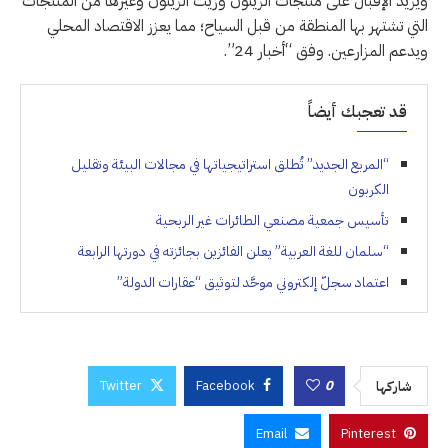
ويزيد الإقبال على منتجات الزيتون وزيت الزيتون وغيرها من المنتجات
التي تشتهر بها المنطقة من قبل السياح؛ مما يعزز الاقتصاد المحلي
ويدعم المزارعين. وفق “أخبار 24”.
قد تعجبك أيضاً
“المربع الجديد” تُطلق استراتيجياتها في مجالات البيئة وتقليل
الكربون
تأسيس جمعية مصنعي الطائرات غير الربحية
“سلمان للغة العربية” يعلن الفائزين بجائزته في دورتها الرابعة
اعتماد سجلّ إلكتروني موحَّد لتوثيق “عقارات الدولة”
Twitter
Facebook
0
شاركها
Email
Pinterest