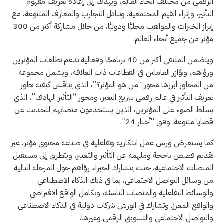
الرقمي من مختلف أنحاء العالم، ويهدف إلى إعادة تعريف مفهوم
التأثير، وإثراء القيم المجتمعية، وتبادل التجارب والمعارف المتنوعة، مع
إبراز الخبرات والمواهب محليًّا ودوليًّا، من خلال مشاركة أكثر من 300
مؤثر من جميع أنحاء العالم.
ويتضمن الملتقى أكثر من 40 برنامجًا وفعالية تدعم تطلعات المؤثرين
ورؤاهم، وتؤازر العاملين في القطاعات ذات العلاقة، ويشمل مجموعة
من المحاور أبرزها محور “من هو المؤثر؟”، الذي يناقش كيفية تطور
تعريف التأثير في عالم رقمي سريع التغير، ومحور “التأثير الهادف”، الذي
يسلط الضوء على المؤثرين، الذين يستخدمون منصاتهم للحديث عن
قضايا متنوعة. وفق “أخبار 24”.
كما يستعرض ورش عمل ابتكارية وتفاعلية في صناعة محتوى مؤثر، عبر
تقديم قصص ناجحة وملهمة عن التأثير والتغيير، ويتطرق إلى مستقبل
المنصات الاجتماعية، حيث يتشارك الخبراء رؤاهم حول المرحلة التالية
من وسائل التواصل الاجتماعي، بما في ذلك الذكاء الاصطناعي
والوسائط التفاعلية والمنصات الناشئة، وتكامل الواقع الافتراضي
والواقع المعزز. وتشارك في الورش شركات دولية في الذكاء الاصطناعي
والتواصل الاجتماعي والتسويق الرقمي وغيرها.