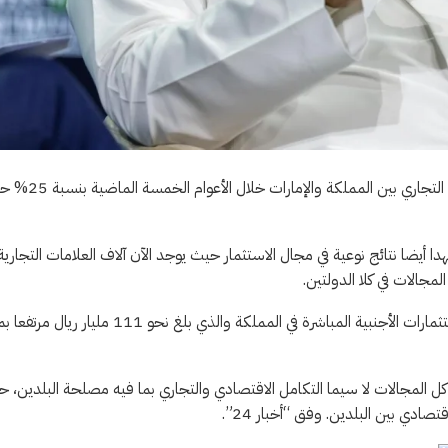
كشف وزير الاقتصاد والتخطيط فيصل الإبراهيم، عن ارتفاع حجم التبادل التجاري بين الم
دا أيضا نتائج نوعية في مجال الاستثمار حيث يوجد الآن آلاف العلامات التجارية
مجالات في كلا الدولتين.
وأشار إلى أنه بنهاية عام 2023 حققت الإمارات نموا إيجابيا في رصيد الاستثمارات الأجنبية المباشرة في المملكة والذي بلغ نحو 111 مليار ريال مر
ن في كل المجالات لا سيما التكامل الاقتصادي والتجاري بما فيه مصلحة البلدين، 
ادي بين البلدين. وفق “أخبار 24”.