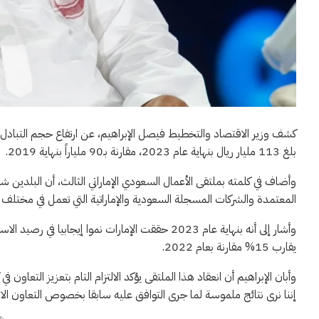
بلغ 113 مليار ريال بنهاية عام 2023، مقارنة بـ90 ملياراً بنهاية 2019.
وأضاف في كلمته بملتقى الأعمال السعودي الإماراتي الثالث، أن البلدين شه
المعتمدة والشركات المسجلة السعودية والإماراتية التي تعمل في مختلف ال
يقارب 15% مقارنة بعام 2022.
وأبان الإبراهيم أن انعقاد هذا الملتقى يؤكد الالتزام التام بتعزيز التعاو
إننا نرى نتائج ملموسة لما جرى التوافق عليه سابقا بخصوص التعاون الاقتص