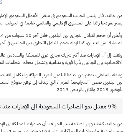
من جانبه، قال رئيس الجانب السعودي في ملتقى الأعمال السعودي الإماراتي
يعتبر نموذجا رائدا على المستوى الإقليمي والعالمي خاصة في الجوانب التجا
المشترك بين البلدين، كما ازداد حجم التبادل التجاري بين الجانبين في آخر 3 سنوات وبلغ أعلى مستوياته بإجمالي 327.5 مليار ريال
ولفت إلى أن الإمارات تعد أكبر شريك تجاري عربي للمملكة والسادس عالميا،
الاقتصادية بين الجانبين بأنها قوية ومتنامية وتشمل معظم القطاعات الحي
وينعقد الملتقى، بدعم من قيادة البلدين لتعزيز الشراكة والتكامل الاقتصا
بين البلدين ضمن “استراتيجية العزم”، التي تهدف إلى توفير نموذج استثنا
بأبوظبي 2018 والثاني بالرياض 2019.
9% معدل نمو الصادرات السعودية إلى الإمارات منذ 2018
حين بل