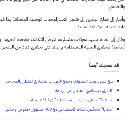
والتعديني.
وأشار إلى تطلع البلدين إلى تفعيل الاستراتيجيات الوطنية المختلفة بما في
ذات القيمة المضافة العالية.
وقال إن العالم يشهد تحولات متسارعة تفرض التكاتف وتوحيد الجهود، ومن 
أساسية لتحقيق التنمية المستدامة والبناء على تحقيق عدد من المنجزات
قد تعجبك أيضاً
منع تصوير وبث الصلوات وجمع التبرعات لمشاريع التفطير بالمساجد
“الشرق ديسكفري”: عامان من الريادة
“موهبة” تحتفي بوفود “إنسو 2026” في ليلة عالمية
“سدايا” تشخّص الذكاء الاصطناعي مع 400 مسؤول حكومي وخاص