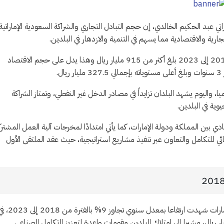
 عبد الحكيم الخالدي، إن حجم التبادل التجاري والشراكة السعودية الإماراتية
رية والاقتصادية مما يسهم في التنمية والازدهار في البلدين.
وأعلن أن حجم التبادل التجاري بين البلدين خلال آخر 10 سنوات من 2014 إلى 2023 بلغ أكثر من 915 مليار ريال وهذا يدل على حجم الاقتصاد
.
 واليوم يشهد البلدان تزايداً في مصادر الدخل غير النفطي، وتمتاز الشراكة
وية في البلدين.
دي بين المملكة ودولة الإمارات، كما يأتي امتدادًا لمخرجات آلية العمل المشترك
ئي للتكامل والتعاون عبر تنفيذ مشاريع استراتيجية، حيث عقد الملتقى الأول
من جانبه، كشف وزير الصناعة بندر الخريف، أن صادرات المملكة الى الإمارات شهدت ارتفاعا بمعدل سنوي تجاوز 9% با
غت قيمة صادرات المملكة في عام 2024 حتى شهر يونيو 31 مليار ريال، مشيرا إلى امتلاك البلدين مقومات واعدة لتعزيز التكامل الصناعي