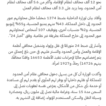
نحو 12 ألف مخالف لنظام الإقامة، وأكثر من 5.6 ألف مخالف لنظام
أمن الحدود، وما يزيد على 3.3 ألف مخالف لنظام العمل.
وأفاد بيان لوزارة الداخلية بضبط 1374 شخصًا خلال محاولتهم عبور
الحدود إلى داخل المملكة، 43% منهم يمنيو الجنسية، و55% إثيوبيو
الجنسية، و2% جنسيات أخرى، وتوقيف 107 أشخاص لمحاولتهم
عبور الحدود إلى خارج المملكة بطريقة غير نظامية. وفق “أخبار 24”.
وأشار إلى ضبط 24 متورطًا في نقل وإيواء وتشغيل مخالفي أنظمة
الإقامة والعمل وأمن الحدود والتستر عليهم. في حين بلغ إجمالي من
يتم إخضاعهم حاليًا لإجراءات تنفيذ الأنظمة 16653 وافدًا مخالفًا،
بينهم 14726) رجلاً، و1927 امرأة.
وأكدت الوزارة أن كل من يسهل دخول مخالفي نظام أمن الحدود
للمملكة أو نقلهم داخلها أو يوفر لهم المأوى أو يقدم لهم أي مساعدة
أو خدمة بأي شكل من الأشكال، يعرّض نفسه لعقوبات تصل إلى
السجن مدة 15 سنة، وغرامة مالية تصل إلى مليون ريال، ومصادرة
وسيلة النقل والسكن المستخدم للإيواء، إضافة إلى التشهير به.