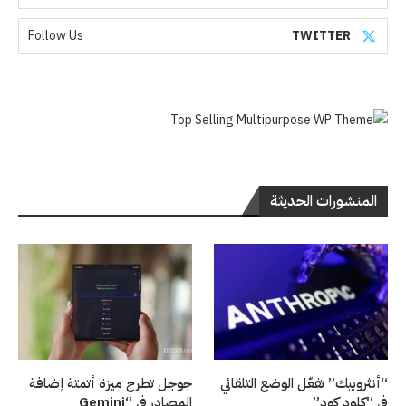
Follow Us
TWITTER
المنشورات الحديثة
“أنثروبيك” تفعّل الوضع التلقائي
جوجل تطرح ميزة أتمتة إضافة
في “كلود كود”
المصادر في “Gemini