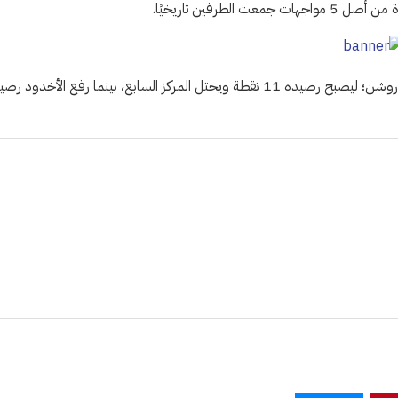
طرفين تاريخيًا.
وواصل الأهلي نزيف النقاط بفقدان نقطتين جديدتين في مشواره بدوري روشن؛ ليصبح رصيده 11 نقطة ويحتل المركز السابع، بينما رفع الأخدو