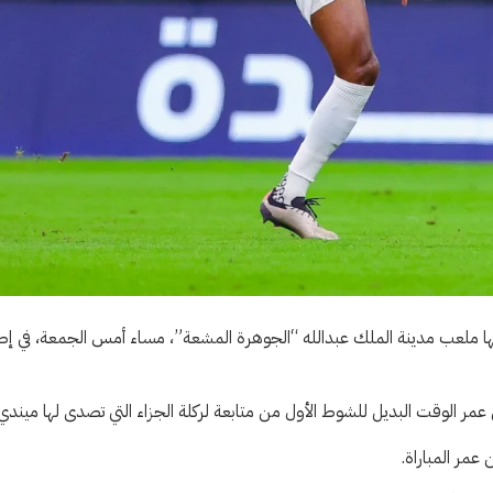
 والأخدود التي استضافتها ملعب مدينة الملك عبدالله “الجوهرة المشعة”، مساء أمس الجمعة، في إط
ر الوقت البديل للشوط الأول من متابعة لركلة الجزاء التي تصدى لها ميندي.