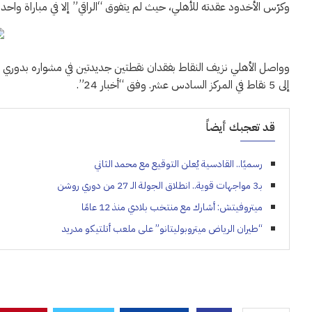
وكرّس الأخدود عقدته للأهلي، حيث لم يتفوق “الراقي” إلا في مباراة واحدة من أصل 5 مواجهات جمعت ال
إلى 5 نقاط في المركز السادس عشر. وفق “أخبار 24”.
قد تعجبك أيضاً
رسميًا.. القادسية يُعلن التوقيع مع محمد الثاني
بـ3 مواجهات قوية.. انطلاق الجولة الـ 27 من دوري روشن
ميتروفيتش: أشارك مع منتخب بلادي منذ 12 عامًا
“طيران الرياض ميتروبوليتانو” على ملعب أتلتيكو مدريد