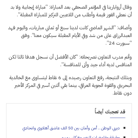
وقال أروابارينا في المؤتمر الصحفي بعد المباراة: “مباراة إيجابية ولا بد
أن نعطي الفوز قيمة وأطلب من اللاعبين التركيز للمباراة المقبلة”.
وأضاف: “الشهر الماضي كانت لدينا سبع أو ثماني مباريات، واليوم فهد
العبدالرزاق عانى من شد وفي الأيام المقبلة سيكون معنا”. وفق
“سبورت 24”.
وأتم مدرب التعاون تصريحاته: “كان الأفضل أن نسجل هدفا ثالثا لكن
المنافس لديه أداء جيد وأتى للمنافسة”.
وبتلك النتيجة، رفع التعاون رصيده إلى 6 نقاط ليتساوى مع الخالدية
البحريني والقوة الجوية العراقي، بينما بقي ألتين آسير في المركز الأخير
دون نقاط.
قد تعجبك أيضاً
ديربي الوطن .. أمن وأمان بين 50 الف عاشق أهلاوي واتحادي
حقيقة مفاوضات النصر مع كاسيميرو