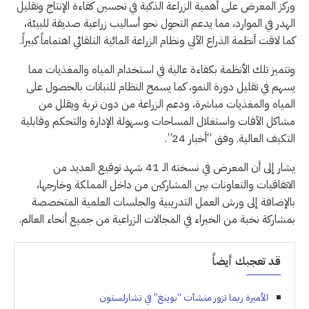
وركز المعرض على أهمية الزراعة الذكية في تحسين كفاءة الإنتاج وتقليل
الهدر في الموارد، مما يدعم التحول نحو أساليب زراعية صديقة للبيئة،
كما لاقت أنظمة الذراع الآلي ونظام الزراعة المائية التلقائي اهتماماً كبيراً.
وتتميز تلك الأنظمة بكفاءة عالية في استخدام المياه والمغذيات مما
يسهم في تقليل دورة النمو، كما يسمح النظام للنباتات بالحصول على
المياه والمغذيات مباشرة، ودعم الزراعة من دون تربة ويقلل من
مشاكل الآفات واستغلال المساحات وسهولة الإدارة والتحكم وقابلية
التكيف العالية. وفق “أخبار 24”.
يشار إلى أن المعرض في نسخته الـ 41 شهد توقيع العديد من
الاتفاقيات والتعاونات بين المشاركين من داخل المملكة وخارجها،
بالإضافة إلى ورش العمل التدريبية والجلسات العلمية المتخصصة
بمشاركة نخبة من الخبراء في المجالات الزراعية من جميع أنحاء العالم.
قد تعجبك أيضاً
الأميرة ريما تزور منشآت “بوينغ” في تشارلستون