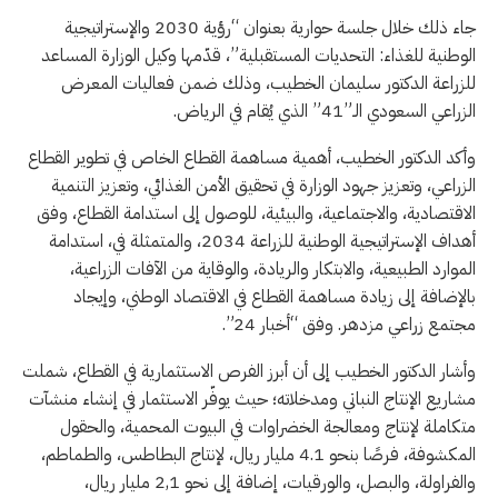
جاء ذلك خلال جلسة حوارية بعنوان “رؤية 2030 والإستراتيجية
الوطنية للغذاء: التحديات المستقبلية”، قدّمها وكيل الوزارة المساعد
للزراعة الدكتور سليمان الخطيب، وذلك ضمن فعاليات المعرض
الزراعي السعودي الـ”41” الذي يُقام في الرياض.
وأكد الدكتور الخطيب، أهمية مساهمة القطاع الخاص في تطوير القطاع
الزراعي، وتعزيز جهود الوزارة في تحقيق الأمن الغذائي، وتعزيز التنمية
الاقتصادية، والاجتماعية، والبيئية، للوصول إلى استدامة القطاع، وفق
أهداف الإستراتيجية الوطنية للزراعة 2034، والمتمثلة في، استدامة
الموارد الطبيعية، والابتكار والريادة، والوقاية من الآفات الزراعية،
بالإضافة إلى زيادة مساهمة القطاع في الاقتصاد الوطني، وإيجاد
مجتمع زراعي مزدهر. وفق “أخبار 24”.
وأشار الدكتور الخطيب إلى أن أبرز الفرص الاستثمارية في القطاع، شملت
مشاريع الإنتاج النباتي ومدخلاته؛ حيث يوفّر الاستثمار في إنشاء منشآت
متكاملة لإنتاج ومعالجة الخضراوات في البيوت المحمية، والحقول
المكشوفة، فرصًا بنحو 4.1 مليار ريال، لإنتاج البطاطس، والطماطم،
والفراولة، والبصل، والورقيات، إضافة إلى نحو 2,1 مليار ريال،