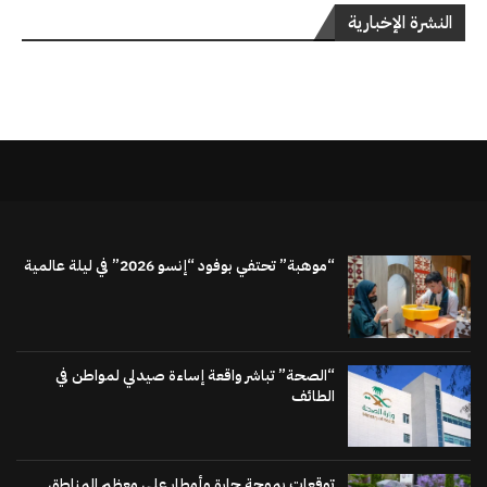
النشرة الإخبارية
“موهبة” تحتفي بوفود “إنسو 2026” في ليلة عالمية
“الصحة” تباشر واقعة إساءة صيدلي لمواطن في
الطائف
توقعات بموجة حارة وأمطار على معظم المناطق