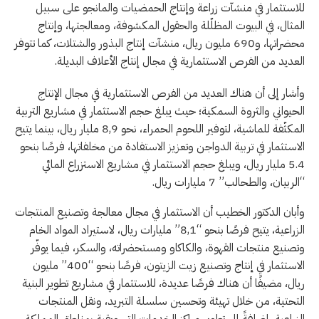
للاستثمار في منشآت زراعة وإنتاج الحمضيات والمانجو على سبيل
المثال، في البيوت المظلّلة والحقول المكشوفة، ومعالجتها، وإنتاج
محضراتها، و690 مليون ريال، منشآت إنتاج البذور والشتلات، كما تتوفر
العديد من الفرص الاستثمارية في مجال إنتاج الأعلاف البديلة.
وأشار إلى أن هناك العديد من الفرص الاستثمارية في مجال الإنتاج
الحيواني والثروة السمكية؛ حيث يبلغ حجم الاستثمار في مشاريع التربية
المكثّفة للماشية، لتوفير اللحوم الحمراء، نحو 8,9 مليار ريال، بينما يتيح
الاستثمار في تربية الدواجن وتعزيز الاستفادة من مخلفاتها، فرصًا بنحو
5.4 مليار ريال، ويبلغ حجم الاستثمار في مشاريع الاستزراع المائي
“الربيان، والطحالب” 7 مليارات ريال.
وأبان الدكتور الخطيب أن الاستثمار في مجال معالجة وتصنيع المنتجات
الزراعية، يتيح فرصًا بنحو “8,1” مليارات ريال، لاستيراد المواد الخام
وتصنيع منتجات القهوة، والكاكاو ومستحضراته، والسكر، فيما يوفّر
الاستثمار في إنتاج وتصنيع زيت الزيتون، فرصًا بنحو “400” مليون
ريال، مضيفًا أن هناك فرصًا عديدة، للاستثمار في مشاريع تطوير البنية
التحتية، من خلال تهيئة وتحسين سلسلة التبريد، ونقل المنتجات
الزراعية، إضافةً إلى تطوير مراكز الخدمات التسويقية بمناطق المملكة