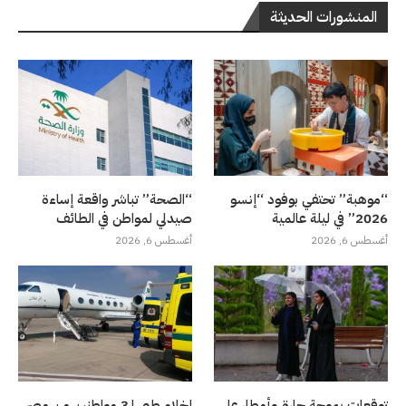
المنشورات الحديثة
“موهبة” تحتفي بوفود “إنسو
“الصحة” تباشر واقعة إساءة
2026” في ليلة عالمية
صيدلي لمواطن في الطائف
أغسطس 6, 2026
أغسطس 6, 2026
توقعات بموجة حارة وأمطار على
إخلاء طبي لـ3 مواطنين من مصر