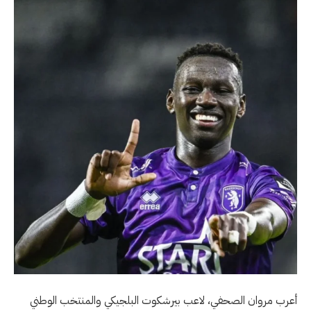
أعرب مروان الصحفي، لاعب بيرشكوت البلجيكي والمنتخب الوطني