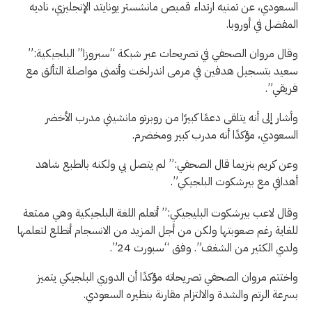
السعودي، عن تمنيه ارتداء قميص مانشستر يونايتد الإنجليزي، ناديه
المفضل في أوروبا.
وقال مروان الصحفي في تصريحات عبر شبكة “سبروزا” البلجيكية:”
سعيد بتسجيل هدفين في مرمى اندرلخت وأتمنى مواصلة التألق مع
فريقي”.
وأشار إلى أنه يتلقى دعمًا كبيرًا من روبرتو مانشيني مدرب الأخضر
السعودي، مؤكدًا أنه مدرب كبير ومخضرم.
وعن كريم بنزيما قال الصحفي:” لم يتصل بي ولكنه بالطبع شاهد
أهدافي مع بيرشكوت البلجيكي”.
وقال لاعب بيرشكوت البليجيكي:” أتعلم اللغة البلجيكية وهي ممتعة
للغاية رغم صعوبتها ولكن من أجل المزيد من الانسجام أتطلع لتعلمها
ولدي الكثير من الشغف”. وفق “سبورت 24”.
واختتم مروان الصحفي تصريحاته مؤكدًا أن الدوري البلجيكي يتميز
بسرعة الرتم والشدة والالتزام مقارنة بنظيره السعودي.