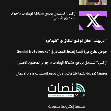
“إكس” تستبدل برنامج مشاركة الإيرادات بـ”جوائز
المحتوى الأصلي”
“أنثروبيك” تفعّل الوضع التلقائي في “كلود كود”
جوجل تطرح ميزة أتمتة إضافة المصادر في “Gemini Notebooks”
“إكس” تستبدل برنامج مشاركة الإيرادات بـ”جوائز المحتوى الأصلي”
محفظة تمويلية بقيمة 10 ملايين ريال لدعم المنشآت ورواد الأعمال