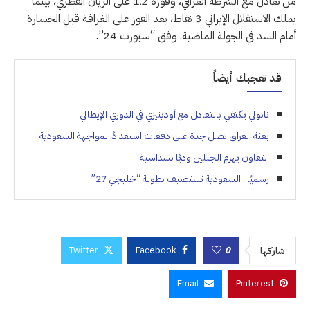
من تعادل مع الشرطة العراقي، وفوزه 2ـ1 على الريان القطري، بينما
يملك الاستقلال الإيراني 3 نقاط، بعد الفوز على الغرافة قبل الخسارة
أمام السد في الجولة الماضية. وفق “سبورت 24”.
قد تعجبك أيضاً
نابولي يكتفي بالتعادل مع أودينيزي في الدوري الإيطالي
بعثة العراق تصل جدة على دفعات استعدادًا لمواجهة السعودية
التعاون يهزم الجبلين وديًا بسداسية
رسميًا.. السعودية تستضيف بطولة “خليجي 27”
Twitter
Facebook
0
شاركها
Email
Pinterest