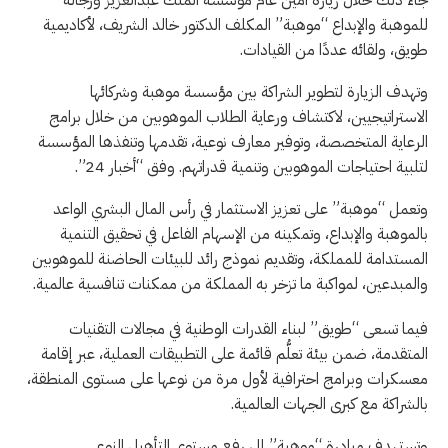
للموهبة والإبداع “موهبة” المكلف الدكتور خالد الشريف، لأكاديمية
طويق، ولقائه عددًا من القيادات.
وتهدف الزيارة لتطوير الشراكة بين مؤسسة موهبة وشركائها
الاستراتيجيين، لاكتشاف ورعاية الطلاب الموهوبين من خلال برامج
الرعاية المتخصصة، وتوفير معارف نوعية، تقدمها وتنفذها المؤسسة
لتلبية احتياجات الموهوبين وتنمية قدراتهم. وفق “أخبار 24”.
وتعمل “موهبة” على تعزيز الاستثمار في رأس المال البشري الواعد
بالموهبة والإبداع، وتمكينه من الإسهام الفاعل في تحقيق التنمية
المستدامة للمملكة، وتقديم نموذج رائد للبيئات الحاضنة للموهوبين
والمبدعين، لمواكبة ما تزخر به المملكة من ممكنات تنافسية عالمية.
فيما تسعى “طويق” لبناء القدرات الوطنية في مجالات التقنيات
المتقدمة، ضمن بيئة تعلُّم قائمة على التطبيقات العملية، عبر إقامة
معسكرات وبرامج احترافية لأول مرة من نوعها على مستوى المنطقة،
بالشراكة مع كبرى الجهات العالمية.
وتستهدف مبادرة “موهبة” إلى رفع مستوى التأهيل النوعي