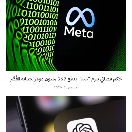
حكم قضائي يلزم “ميتا” بدفع 567 مليون دولار لحماية القُصَّر
أغسطس 7, 2026