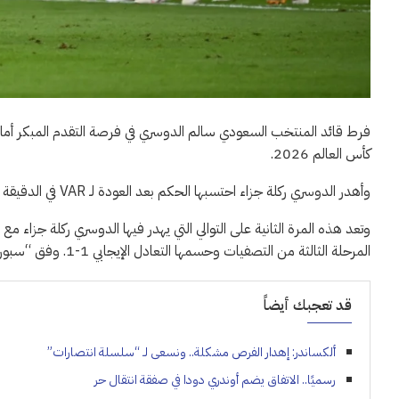
فرط قائد المنتخب السعودي سالم الدوسري في فرصة التقدم المبكر أمام ا
كأس العالم 2026.
وأهدر الدوسري ركلة جزاء احتسبها الحكم بعد العودة لـ VAR في الدقيقة 20 قبل أن يهدرها سالم الدوسري.
وتعد هذه المرة الثانية على التوالي التي يهدر فيها الدوسري ركلة جزاء م
المرحلة الثالثة من التصفيات وحسمها التعادل الإيجابي 1-1. وفق “سبورت 24”.
قد تعجبك أيضاً
ألكساندر: إهدار الفرص مشكلة.. ونسعى لـ “سلسلة انتصارات”
رسميًا.. الاتفاق يضم أوندري دودا في صفقة انتقال حر