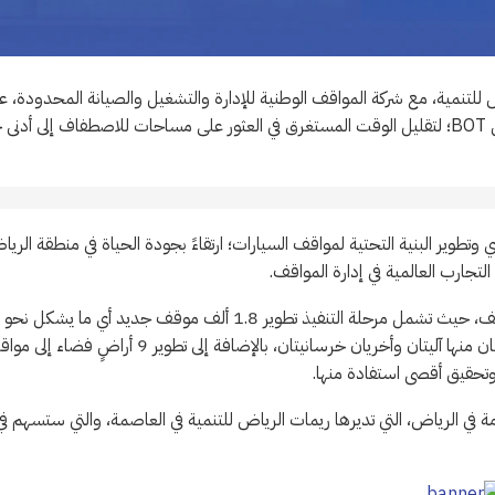
ض للتنمية، مع شركة المواقف الوطنية للإدارة والتشغيل والصيانة المحدودة، ع
بناء وتشغيل وتحويل مشروع مواقف السيارات بحي العليا بمدينة الرياض BOT؛ لتقليل الوقت المستغرق في العثور على مساحات للاصطفاف إلى أدن
ي وتطوير البنية التحتية لمواقف السيارات؛ ارتقاءً بجودة الحياة في منطقة الري
جارب العالمية في إدارة المواقف.
كما سيسهم في زيادة النشاط التجاري إلى 30% بعد تطبيق برنامج المواقف، حيث تشمل مرحلة التنفيذ تطوير 1.8 ألف موقف جديد أي ما يشكل نحو
40% زيادة في المواقف الحالية من خلال بناء 4 مبانٍ متعددة الأدوار، اثنان منها آليتان وأخريان خرسانيتان، بالإضافة إلى تطوير 9 أراضٍ
وتحقيق أقصى استفادة منها.
في الرياض، التي تديرها ريمات الرياض للتنمية في العاصمة، والتي ستسهم في