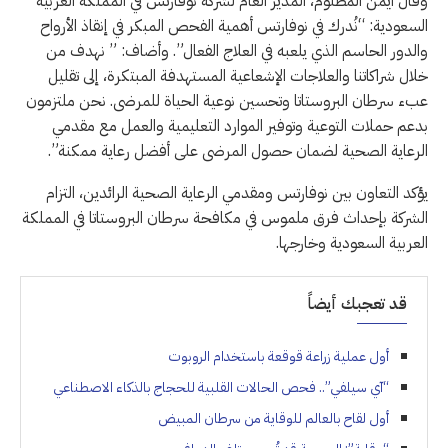
وقال أيمن المظلوم، المدير العام لشركة نوفارتس في المملكة العربية
السعودية: “نُدرك في نوفارتس أهمية الفحص المبكر في إنقاذ الأرواح
والدور الحاسم الذي يلعبه في العلاج الفعال”. وأضاف: ” نهدف من
خلال شراكاتنا والعلاجات الإشعاعية المستهدفة المبتكرة، إلى تقليل
عبء سرطان البروستاتا وتحسين نوعية الحياة للمرضى. نحن ملتزمون
بدعم حملات التوعية وتوفير الموارد التعليمية والعمل مع مقدمي
الرعاية الصحية لضمان حصول المرضى على أفضل رعاية ممكنة”.
يؤكد التعاون بين نوفارتس ومقدمي الرعاية الصحية الرائدين، التزام
الشركة بإحداث فرق ملموس في مكافحة سرطان البروستاتا في المملكة
العربية السعودية وخارجها.
قد تعجبك أيضاً
أول عملية زراعة قوقعة باستخدام الروبوت
“آي سيلفي”.. فحص الحالات القلبية للحجاج بالذكاء الاصطناعي
أول لقاح بالعالم للوقاية من سرطان المبيض