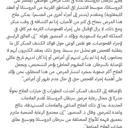
يظهر سرطان البروستاتا عادة في ثلاث مراحل: موضعي (يقتصر على
البروستاتا)، متوسط الانتشار (في المناطق القريبة من البروستاتا أو العقد
الليمفاوية) ومتقدم (ينتشر إلى أجزاء أخرى من الجسم). يمكن علاج
هذا المرض بنجاح في كثير من الأحيان، إذا تم اكتشافه في وقت مبكر.
ومع ذلك، لا يزال الإقبال على إجراء الفحوصات اللازمة غير كافٍ في
المملكة العربية السعودية. ويؤكد د. المنصور بقوله: “إن العائق الرئيسي
لإجراء الفحوصات، هو نقص الوعي حول فوائد الكشف المبكر. كل ما
يتطلبه الفحص هو تحليل دم بسيط، ومع ذلك يعتقد الكثيرون أنهم لا
يحتاجون إليه إذا لم يكن لديهم أي أعراض أو إذا كان لديهم تاريخ عائلي
للإصابة بالسرطان. هذا المفهوم الخاطئ يؤخر التشخيص، ويجعل
العلاج أكثر صعوبة بمجرد انتشار المرض. من هذا المنطلق، نحن نؤكد
على أهمية إجراء الفحص حتى في حال عدم ظهور أي أعراض”.
بالإضافة إلى الكشف المبكر، أحدثت التطورات في خيارات العلاج تحولًا
جذريًا في مجال رعاية مرضى سرطان البروستاتا. تُقدم العلاجات
الجديدة، بما في ذلك العلاج المناعي والعلاجات المستهدفة، نتائج
واعدة للمرضى. وقال د. المنصور: “إن مجتمع الرعاية الصحية ملتزم
بتعميق فهمه للأنواع المختلفة من سرطان البروستاتا وتوسيع نطاق
خيارات العلاج المتاحة”.