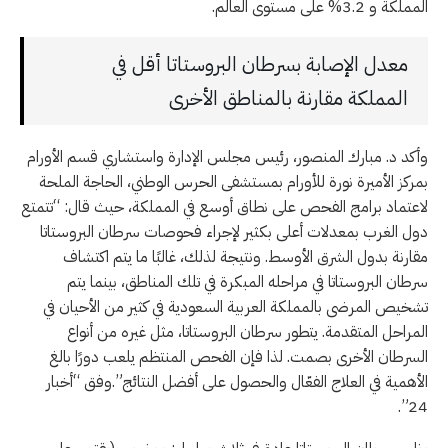
المملكة و 3.2% على مستوى العالم.
معدل الإصابة بسرطان البروستاتا أقل في
المملكة مقارنة بالمناطق الأخرى
وأكد د. مبارك المنصور، رئيس مجلس الإدارة واستشاري قسم الأورام
بمركز الأميرة نورة للأورام بمستشفى الحرس الوطني، الحاجة الملحة
لاعتماد برامج الفحص على نطاق أوسع في المملكة، حيث قال: “تتمتع
دول الغرب بمعدلات أعلى بكثير لإجراء فحوصات سرطان البروستاتا
مقارنة بدول الشرق الأوسط. ونتيجة لذلك، غالبًا ما يتم اكتشاف
سرطان البروستاتا في مراحله المبكرة في تلك المناطق، بينما يتم
تشخيص المرضى بالمملكة العربية السعودية في كثير من الأحيان في
المراحل المتقدمة. يتطور سرطان البروستاتا، مثل غيره من أنواع
السرطان الأخرى بصمت. لذا فإن الفحص المنتظم يلعب دورًا بالغ
الأهمية في العلاج الفعّال والحصول على أفضل النتائج”.وفق “أخبار
24”.