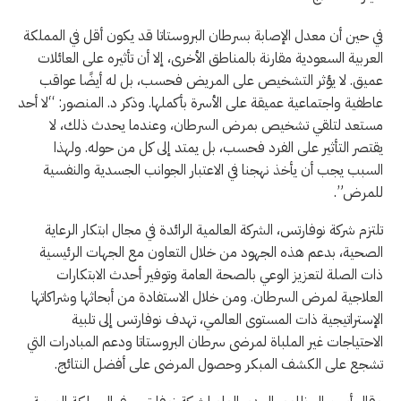
في حين أن معدل الإصابة بسرطان البروستاتا قد يكون أقل في المملكة
العربية السعودية مقارنة بالمناطق الأخرى، إلا أن تأثيره على العائلات
عميق. لا يؤثر التشخيص على المريض فحسب، بل له أيضًا عواقب
عاطفية واجتماعية عميقة على الأسرة بأكملها. وذكر د. المنصور: “لا أحد
مستعد لتلقي تشخيص بمرض السرطان، وعندما يحدث ذلك، لا
يقتصر التأثير على الفرد فحسب، بل يمتد إلى كل من حوله. ولهذا
السبب يجب أن يأخذ نهجنا في الاعتبار الجوانب الجسدية والنفسية
للمرض”.
تلتزم شركة نوفارتس، الشركة العالمية الرائدة في مجال ابتكار الرعاية
الصحية، بدعم هذه الجهود من خلال التعاون مع الجهات الرئيسية
ذات الصلة لتعزيز الوعي بالصحة العامة وتوفير أحدث الابتكارات
العلاجية لمرض السرطان. ومن خلال الاستفادة من أبحاثها وشراكاتها
الإستراتيجية ذات المستوى العالمي، تهدف نوفارتس إلى تلبية
الاحتياجات غير الملباة لمرضى سرطان البروستاتا ودعم المبادرات التي
تشجع على الكشف المبكر وحصول المرضى على أفضل النتائج.