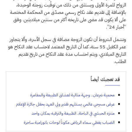
الزواج للمرة الأولى ويستثنى من ذلك من توفّيت زوجته الوحيدة،
بالإضافة إلى تقديم عقد نكاح رسمي مصدّق من المحكمة المختصة
على ألا يكون قد مضى على تاريخه أكثر من سنتين ميلاديتين. وفق
“أخبار 24”.
وتشمل الشروط أن تكون الزوجة مضافة في سجل الأسرة، وألا يتجاوز
عمر الكفيل 55 سنة، كما أن التاريخ المعتمد لاحتساب عقد النكاح هو
التاريخ الميلادي، ويتم احتساب مدة عقد النكاح من تاريخ تقديم
الطلب.
قد تعجبك أيضاً
محمية شرعان.. وجهة مثالية لعشاق الطبيعة والمغامرة
عرض مسرحي عالمي يستلهم تقدير ولي العهد بحفل جائزة الإعلام
متنزه الحبشي في الباحة.. الطبيعة والترفيه بمكان واحد
الضباب يغطي سماء الرياض مكوناً لوحات بانورامية ساحرة