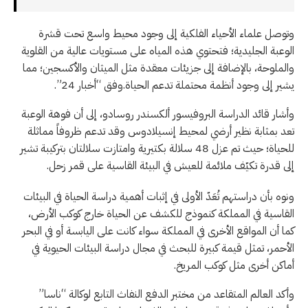
وتوصل علماء الأحياء الفلكية إلى وجود محيط واسع تحت قشرة
الوعبة الجليدية؛ فتحتوي هذه المياه على مستويات عالية من القلوية
والملوحة، بالإضافة إلى جزيئات معقدة مثل الميثان والأكسجين؛ مما
يشير إلى وجود أنظمة محتملة تدعم الحياة.وفق “أخبار 24”.
وأشار قائد الدراسة البروفيسور ألكسندر روسادو، إلى أن فوهة الوعبة
تعد بمثابة نظير أرضي لمحيط إنسيلادوس وقد تدعم ظروفاً مماثلة
للحياة؛ حيث تم عزل 48 سلالة بكتيرية وامتازت سلالتان بتركيبة تشير
إلى قدرة تكيّف ملائمة للعيش في البيئة القاسية على قمر زحل.
ونوه بأن دراستهم تُعَدّ الأولى في إثبات أهمية دراسة الحياة في البيئات
القاسية في المملكة كنموذج للكشف عن الحياة خارج كوكب الأرض،
كما أن المواقع الأخرى في المملكة سواء كانت على اليابسة أو في البحر
الأحمر، تمثل قيمة كبيرة للبحث في مجال دراسة البيئات الحيوية في
أماكن أخرى مثل كوكب المريخ.
وأكد العالم المتقاعد من مختبر الدفع النفاث التابع لوكالة “ناسا”