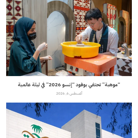
“موهبة” تحتفي بوفود “إنسو 2026” في ليلة عالمية
أغسطس 6, 2026