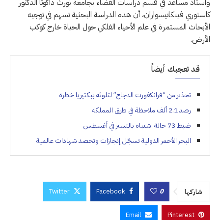
وأستاذ مساعد في قسم دراسات الفضاء بجامعة نورث داكوتا الدكتور
كاستوري فينكاتيسواران، أن هذه الدراسة البحثية تسهم في توجيه
الأبحاث المستمرة في علم الأحياء الفلكي حول الحياة خارج كوكب
الأرض.
قد تعجبك أيضاً
تحذير من “فرانكفورت الدجاج” لتلوثه ببكتيريا خطرة
رصد 2.1 ألف ملاحظة في طرق المملكة
ضبط 73 حالة اشتباه بالتستر في أغسطس
البحر الأحمر الدولية تسجّل إنجازات وتحصد شهادات عالمية
Twitter
Facebook
0
شاركها
Email
Pinterest