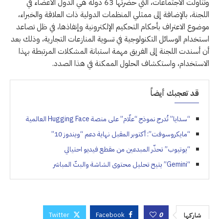
وتناولت الاجتماعات، التي حضرتها 63 دولة هي الدول الأعضاء في
اللجنة، بالإضافة إلى ممثلي المنظمات الدولية ذات العلاقة والخبراء،
موضوع الاعتراف بأحكام التحكيم الإلكترونية وإنفاذها، في ظل تصاعد
استخدام الوسائل التكنولوجية في تسوية المنازعات التجارية، وذلك بعد
أن أسندت اللجنة إلى الفريق مهمة استبانة المشكلات المرتبطة بهذا
الاستخدام، واستكشاف الحلول الممكنة في هذا الصدد.
قد تعجبك أيضاً
“سدايا” تُدرج نموذج “علّام” على منصة Hugging Face العالمية
“مايكروسوفت”: أكتوبر المقبل نهاية دعم “ويندوز 10”
“يوتيوب” تحذّر المبدعين من مقطع فيديو احتيالي
“Gemini” يتيح تحليل محتوى الشاشة والبثّ المباشر
Twitter
Facebook
0
شاركها