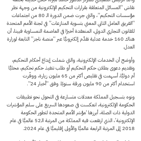
نقاش “المسائل المتعلقة بقرارات التحكيم الإلكترونية من وجهة نظر
مؤسسات التحكيم”، والتي جرت ضمن الدورة الـ 80 من اجتماعات
“الفريق العامل الثاني المعني بتسوية المنازعات” في لجنة الأمم المتحدة
للقانون التجاري الدولي، المنعقدة أخيرًا في العاصمة النمساوية فيينا، أن
هناك 160 خدمة عدلية تقدَّم إلكترونيًّا عبر “منصة ناجز” التابعة لوزارة
العدل.
وأوضح أن الخدمات الإلكترونية، والتي شملت إيداع أحكام التحكيم،
وتقديم دعوى بطلان حكم التحكيم أو طلب تنفيذ حكم تحكيم، محليًّا
أم دوليًّا، أسهمت في تقليص أكثر من 65 مليون زيارة، ووفّرت
استخدام أكثر من 90 مليون ورقة سنويًا. وفق “أخبار 24”.
ونوه بتسجيل المملكة معدلات متسارعة في التحول نحو تطبيقات
الحكومة الإلكترونية، انعكست في صعودها السريع على سلم المؤشرات
الدولية ذات الصلة، أبرزها ‘مؤشر الأمم المتحدة لتطور الحكومة
الإلكترونية’، الذي ارتفعت فيه المملكة من المرتبة الـ52 عالميًّا في عام
2018 إلى المرتبة الرابعة عالميًّا والأولى إقليميًّا في عام 2024.