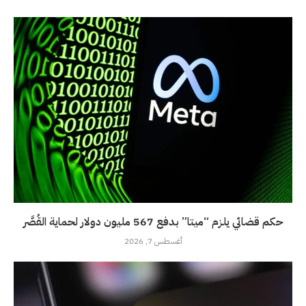
حكم قضائي يلزم “ميتا” بدفع 567 مليون دولار لحماية القُصَّر
أغسطس 7, 2026