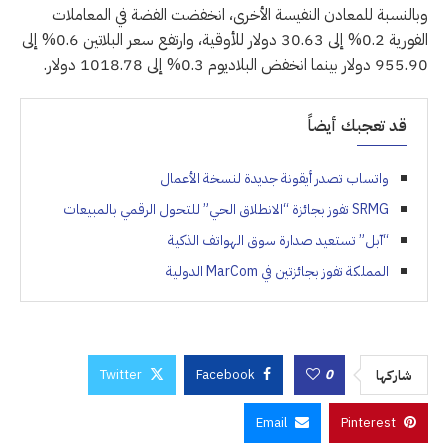
وبالنسبة للمعادن النفيسة الأخرى، انخفضت الفضة في المعاملات
الفورية 0.2% إلى 30.63 دولار للأوقية، وارتفع سعر البلاتين 0.6% إلى
955.90 دولار بينما انخفض البلاديوم 0.3% إلى 1018.78 دولار.
قد تعجبك أيضاً
واتساب تصدر أيقونة جديدة لنسخة الأعمال
SRMG تفوز بجائزة “الانطلاق الحي” للتحول الرقمي بالمبيعات
“آبل” تستعيد صدارة سوق الهواتف الذكية
المملكة تفوز بجائزتين في MarCom الدولية
Twitter
Facebook
0
شاركها
Email
Pinterest