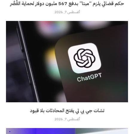
حكم قضائي يلزم “ميتا” بدفع 567 مليون دولار لحماية القُصَّر
أغسطس 7, 2026
تشات جي بي تي يفتح المحادثات بلا قيود
أغسطس 7, 2026