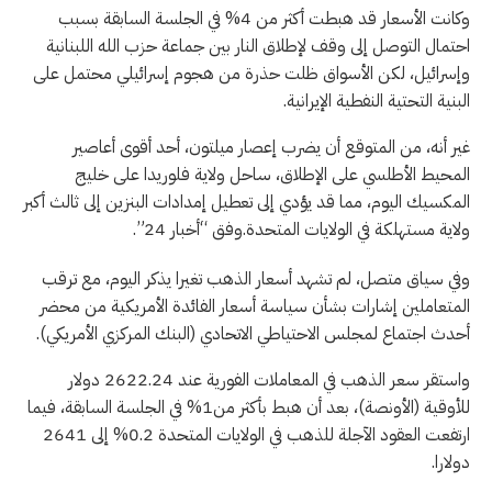
وكانت الأسعار قد هبطت أكثر من 4% في الجلسة السابقة بسبب
احتمال التوصل إلى وقف لإطلاق النار بين جماعة حزب الله اللبنانية
وإسرائيل، لكن الأسواق ظلت حذرة من هجوم إسرائيلي محتمل على
البنية التحتية النفطية الإيرانية.
غير أنه، من المتوقع أن يضرب إعصار ميلتون، أحد أقوى أعاصير
المحيط الأطلسي على الإطلاق، ساحل ولاية فلوريدا على خليج
المكسيك اليوم، مما قد يؤدي إلى تعطيل إمدادات البنزين إلى ثالث أكبر
ولاية مستهلكة في الولايات المتحدة.وفق “أخبار 24”.
وفي سياق متصل، لم تشهد أسعار الذهب تغيرا يذكر اليوم، مع ترقب
المتعاملين إشارات بشأن سياسة أسعار الفائدة الأمريكية من محضر
أحدث اجتماع لمجلس الاحتياطي الاتحادي (البنك المركزي الأمريكي).
واستقر سعر الذهب في المعاملات الفورية عند 2622.24 دولار
للأوقية (الأونصة)، بعد أن هبط بأكثر من1% في الجلسة السابقة، فيما
ارتفعت العقود الآجلة للذهب في الولايات المتحدة 0.2% إلى 2641
دولارا.