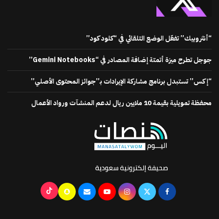
“أنثروبيك” تفعّل الوضع التلقائي في “كلود كود”
جوجل تطرح ميزة أتمتة إضافة المصادر في “Gemini Notebooks”
“إكس” تستبدل برنامج مشاركة الإيرادات بـ”جوائز المحتوى الأصلي”
محفظة تمويلية بقيمة 10 ملايين ريال لدعم المنشآت ورواد الأعمال