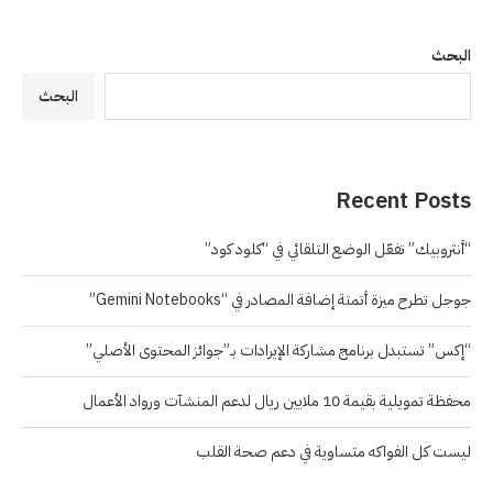
البحث
البحث
Recent Posts
“أنثروبيك” تفعّل الوضع التلقائي في “كلود كود”
جوجل تطرح ميزة أتمتة إضافة المصادر في “Gemini Notebooks”
“إكس” تستبدل برنامج مشاركة الإيرادات بـ”جوائز المحتوى الأصلي”
محفظة تمويلية بقيمة 10 ملايين ريال لدعم المنشآت ورواد الأعمال
ليست كل الفواكه متساوية في دعم صحة القلب