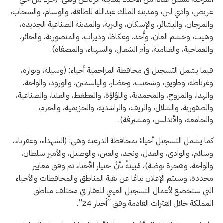
عريض، وادي لبن، ومدينة الملك عبدالله للطاقة، والوسام، والسحاب،
والمرجان، والبشائر، والإسكان، والبرية، والمدينة الصناعية الجديدة،
وهيت، وخشم العان، وأُحد، وعكاظ، وديراب، والمنصورية، والحائر،
والعماجية، والغنامية، وأم الشعال، والسهباء، والمصفاة).
فيما يشمل التسجيل في محافظة المزاحمية أحياء: (وسيلة، ونوارة،
وغرناطة، وطويق، وشخيب، وحضار، والياسمين، والورود، والواحة،
والهدا، والمروج، والمحمدية، واللؤلؤة، والغطغط، والعليا، والصناعية،
والصقورية، والشلال، والريف، والراشدية، والحزيمية، والحزم،
والجامعة، والأندلس، ومشيرفة).
كما يشمل التسجيل أحياءً بمحافظة الدرعية وهي: (الشهداء، وعقرباء،
وسلام، والوادي، والعدل، ونجد، والعين، والوصيل، والأمير سلطان،
والواحة، وهجرة بوضة)، مُبينةً بأنَّ اختيار الأحياء تم وفق معايير
محددة، وسيتم الإعلان تباعًا عن بقية المناطق والمحافظات والأحياء
التي ستخضع لأعمال التسجيل العيني للعقار في مختلف مناطق
المملكة خلال الفترات القادمة.وفق “أخبار 24”.