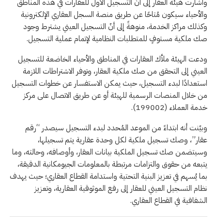
وأشارت هيئة العقار إلى أنَّ التسجيل الأول للعقارات في هذه المناطق
والأحياء سيكون مُتاحًا عن طريق منصة السجل العقاري الإلكترونية
وكذلك مراكز الخدمة، منوهةً إلى أنّ التسجيل العيني يشترط وجود
صك ملكية مستوفٍ للمتطلبات النظامية لإتمام عملية التسجيل.
ودعت الهيئة ملاَّك العقارات في المناطق والأحياء الخاضعة للتسجيل
العيني إلى التحقق من صك ملكية العقار، وتوفر الاشتراطات اللازمة
استعدادًا لبدء التسجيل، حيث يمكن الاستفسار عن خطوات التسجيل
من خلال المنصات الرسمية للهيئة أو عن طريق الاتصال على مركز
خدمة العملاء (199002).
وبيّنت أنه ابتداءً من الموعد المُحدد لبدء التسجيل سيصدر “رقم
عقار”، وصك تسجيل ملكية لكل وحدة عقارية يتم تسجيلها،
وسيتضمن صك تسجيل الملكية بيانات العقار، وأوصافه، وحالته، وما
يتبعه من حقوق والتزامات مرتبطة بالمعلومات الجيومكانية الدقيقة،
بما يُسهم في تعزيز البنية التحتية واستدامة القطاع العقاري؛ حيث يهدف
نظام التسجيل العيني للعقار إلى رفع الموثوقية العقارية، وتعزيز
الشفافية في القطاع العقاري.