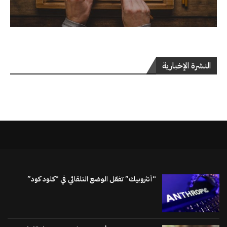
النشرة الإخبارية
“أنثروبيك” تفعّل الوضع التلقائي في “كلود كود”