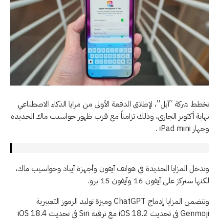
تخطط شركة “آبل”، لإطلاق الدفعة الأولى من مزايا الذكاء الاصطناعي
نهاية أكتوبر الجاري، وذلك تزامناً مع قرب ظهور حواسيب ماك الجديدة
وجهاز iPad mini .
وتدخل المزايا الجديدة في هواتف آيفون وأجهزة آيباد وحواسيب ماك،
لكنها ستركز على آيفون 16 وآيفون 15 برو.
وتتضمن المزايا إدماج ChatGPT وميزة توليد الرموز التعبيرية
Genmoji في تحديث iOS 18.2 مع ترقية Siri في تحديث iOS 18.4