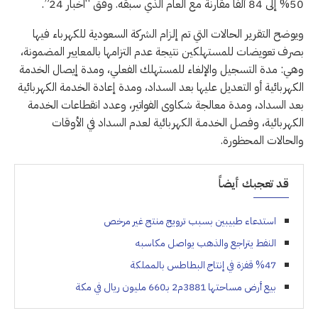
50% إلى 84 ألفًا مقارنة مع العام الذي سبقه. وفق “أخبار 24”.
ويوضح التقرير الحالات التي تم إلزام الشركة السعودية للكهرباء فيها
بصرف تعويضات للمستهلكين نتيجة عدم التزامها بالمعايير المضمونة،
وهي: مدة التسجيل والإلغاء للمستهلك الفعلي، ومدة إيصال الخدمة
الكهربائية أو التعديل عليها بعد السداد، ومدة إعادة الخدمة الكهربائية
بعد السداد، ومدة معالجة شكاوى الفواتير، وعدد انقطاعات الخدمة
الكهربائية، وفصل الخدمـة الكهربائية لعدم السداد في الأوقات
والحالات المحظورة.
قد تعجبك أيضاً
استدعاء طبيبين بسبب ترويج منتج غير مرخص
النفط يتراجع والذهب يواصل مكاسبه
%47 قفزة في إنتاج البطاطس بالمملكة
بيع أرض مساحتها 3881م2 بـ660 مليون ريال في مكة