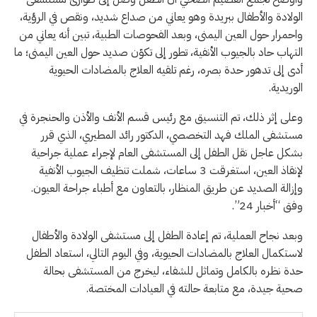
الولادة والأطفال ببريدة وهو يعاني من صداع شديد، ونقص في الرؤية،
واحمرار حول العين اليمنى، وبعد الفحوصات الطبية، تبين أنه يعاني من
التهاب حاد بالجيوب الأنفية، تطور إلى تكوّن صديد حول العين اليمنى؛ ما
أدى إلى تدهور حدة بصره، رغم تلقيه العلاج بالمضادات الحيوية
الوريدية.
وعلى إثر ذلك، تم التنسيق مع رئيس قسم الأنف والأذن والحنجرة في
مستشفى الملك فهد التخصصي، الدكتور رائد المطيري، الذي قرر
بشكل عاجل نقل الطفل إلى المستشفى العام لإجراء عملية جراحية
لإنقاذ العين، استغرقت 3 ساعات، شملت تنظيف الجيوب الأنفية
وإزالة الصديد عن طريق المنظار، بالتعاون مع أطباء جراحة العيون.
وفق “أخبار 24”.
وبعد نجاح العملية، تم إعادة الطفل إلى مستشفى الولادة والأطفال
لاستكمال العلاج بالمضادات الحيوية، وفي اليوم التالي، استعاد الطفل
حدة نظره بالكامل وتماثل للشفاء، ليخرج من المستشفى بحالة
صحية جيدة، مع متابعة حالته في العيادات المختصة.