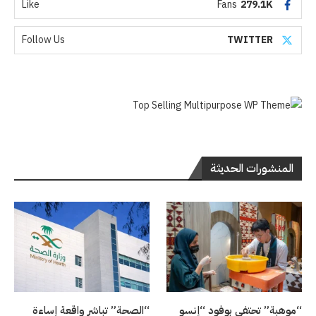
Like
Fans
279.1K
Follow Us
TWITTER
المنشورات الحديثة
“موهبة” تحتفي بوفود “إنسو
“الصحة” تباشر واقعة إساءة