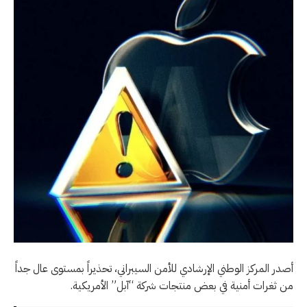
أصدر المركز الوطني الإرشادي للأمن السيبراني، تحذيراً بمستوى عال جداً
من ثغرات أمنية في بعض منتجات شركة “آبل” الأمريكية.