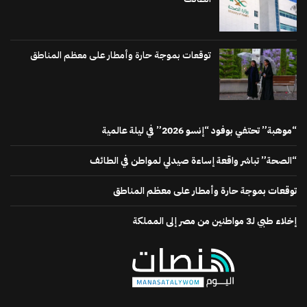
توقعات بموجة حارة وأمطار على معظم المناطق
“موهبة” تحتفي بوفود “إنسو 2026” في ليلة عالمية
“الصحة” تباشر واقعة إساءة صيدلي لمواطن في الطائف
توقعات بموجة حارة وأمطار على معظم المناطق
إخلاء طبي لـ3 مواطنين من مصر إلى المملكة