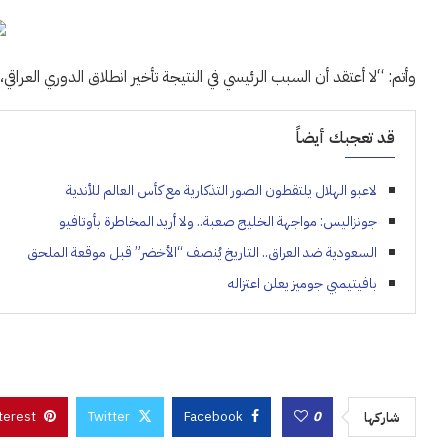
وأتم: “لا أعتقد أن السبب الرئيسي في النتيجة تأخير انطلاق الدوري العرا
قد تعجبك أيضاً
لاعبو الهلال يلتقطون الصور التذكارية مع كأس العالم للأندية
جونزاليس: مواجهة الخليج صعبة.. ولا أريد المخاطرة بأوتافيو
السعودية ضد العراق.. التاريخ يُنصف “الأخضر” قبل موقعة الملحق
بافيتيمبي جوميز يعلن اعتزاله
terest
Twitter
Facebook
0
شاركها