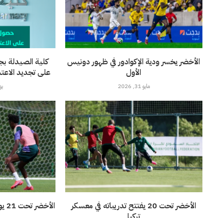
الأخضر يخسر ودية الإكوادور في ظهور دونيس
كلية الصيدلة بج
الأول
على تجديد الاعتماد 
مايو 31, 2026
يونيو
الأخضر تحت 20 يفتتح تدريباته في معسكر
الأ
تركيا