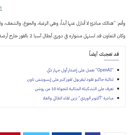
وأتم: “هنالك مبادئ لا أتنازل عنها أبداً، وهي الرغبة، والجوع، والشغف، وال
وكان التعاون قد استهل مشواره في دوري أبطال آسيا 2 بالفوز خارج أرضه على الخالدية البحريني بنتيجة 3-2.
قد تعجبك أيضاً
“OpenAI” تعمل على إصدار أول جهاز ذكي
ثنائية جاكبو تقود ليفربول لفوز كبير على إبسويتش تاون
تعرف على التشكيلة المثالية للجولة 10 من روشن
مبادرة “أكتوبر الوردي” تزين لقاء الطائي والعلا